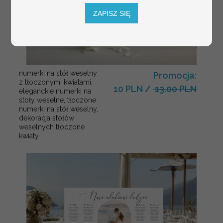
ZAPISZ SIĘ
numerki na stół weselny
Promocja:
z tłoczonymi kwiatami,
10 PLN
/
13.00 PLN
eleganckie numerki na
stoły weselne, tłoczone
numerki na stół weselny,
dekoracja stołów
weselnych tłoczone
kwiaty