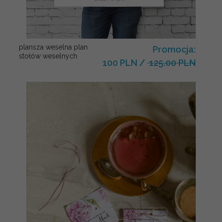
plansza weselna plan
Promocja:
stołów weselnych
100 PLN
/
125.00 PLN