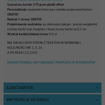
Gramatura kartek:
170 gram gładki offset
Personalizacja:
wypisanie imion pary młodej na pierwszej kartce:
GRATIS!
Nadruk 1 strony: GRATIS!
Projektowanie wydruków:
po dokonaniu zakupu - proszę uwzględnić
rozmiar kartki oraz margines z lewej strony kartki na 2,5 cm
Wydruk każdej kolejnej strony:
0,5 zł
NIE DRUKUJEMY STRON Z TEKSTEM W WYBRANEJ
KOLEJNOŚCI NP. 1, 5, 16
A PO KOLEI 1,2,3,4,5!
KLIKNIJ PONIŻEJ ABY OBEJRZEĆ PROPOZYCJE WYDRUKÓW
ILOŚĆ KARTEK
INSTRUKCJA DO KSIĘGI