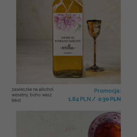
zawieszka na alkohol
Promocja:
weselny, boho wasz
1.84 PLN
/
2.30 PLN
tekst