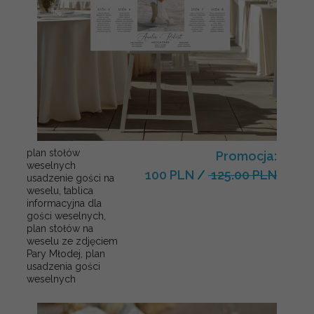
plan stołów
Promocja:
weselnych
100 PLN
/
125.00 PLN
usadzenie gości na
weselu, tablica
informacyjna dla
gości weselnych,
plan stołów na
weselu ze zdjęciem
Pary Młodej, plan
usadzenia gości
weselnych