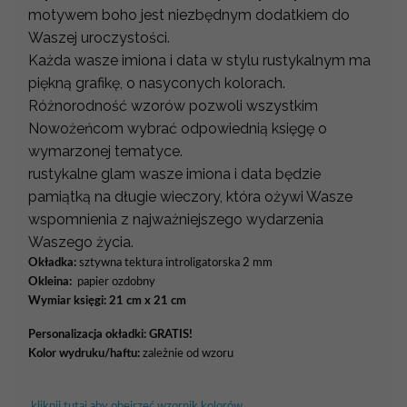
motywem boho jest niezbędnym dodatkiem do
Waszej uroczystości.
Każda wasze imiona i data w stylu rustykalnym ma
piękną grafikę, o nasyconych kolorach.
Różnorodność wzorów pozwoli wszystkim
Nowożeńcom wybrać odpowiednią księgę o
wymarzonej tematyce.
rustykalne glam wasze imiona i data będzie
pamiątką na długie wieczory, która ożywi Wasze
wspomnienia z najważniejszego wydarzenia
Waszego życia.
Okładka:
sztywna tektura introligatorska 2 mm
Okleina:
papier ozdobny
Wymiar księgi: 21 cm x 21 cm
Personalizacja okładki:
GRATIS!
Kolor wydruku/haftu:
zależnie od wzoru
kliknij tutaj aby obejrzeć wzornik kolorów