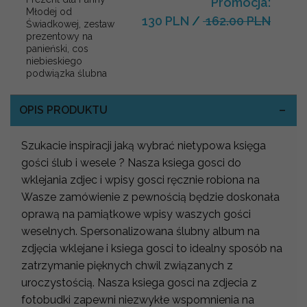
Promocja:
Młodej od
130 PLN
/
162.00 PLN
Świadkowej, zestaw
prezentowy na
panieński, cos
niebieskiego
podwiązka ślubna
OPIS PRODUKTU
Szukacie inspiracji jaką wybrać nietypowa księga
gości ślub i wesele ? Nasza ksiega gosci do
wklejania zdjec i wpisy gosci ręcznie robiona na
Wasze zamówienie z pewnością będzie doskonała
oprawą na pamiątkowe wpisy waszych gości
weselnych. Spersonalizowana ślubny album na
zdjęcia wklejane i ksiega gosci to idealny sposób na
zatrzymanie pięknych chwil związanych z
uroczystością. Nasza ksiega gosci na zdjecia z
fotobudki zapewni niezwykłe wspomnienia na