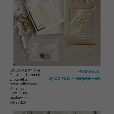
Statuetka pamiątka
Promocja:
Pierwszej Komunii
85.00 PLN
/
105.00 PLN
w pudełku,
personalizowana
Pamiątka
Komunijna
opakowanie na
pieniądze