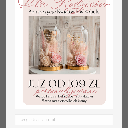
tłoczone winietki ślubne,
Promocja:
ślubne wizytówki winietki
2.4 PLN
/
3.00 PLN
na stół weselny, złote
lub srebrne napisy
tłoczone kwiaty na
winietkach ślubnych