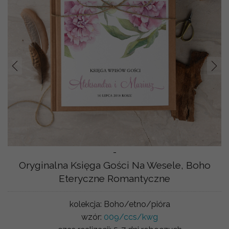
Prev
Nast
-
Oryginalna Księga Gości Na Wesele, Boho
Eteryczne Romantyczne
kolekcja:
Boho/etno/pióra
wzór:
009/ccs/kwg