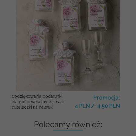
podziękowania podarunki
Promocja:
dla gości weselnych, małe
4 PLN
/
4.50 PLN
buteleczki na nalewki
Polecamy również: