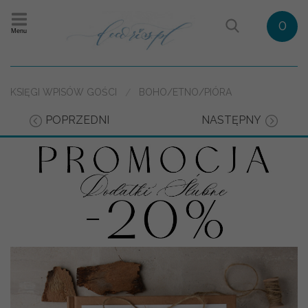
0
Menu
KSIĘGI WPISÓW GOŚCI
BOHO/ETNO/PIÓRA
POPRZEDNI
NASTĘPNY