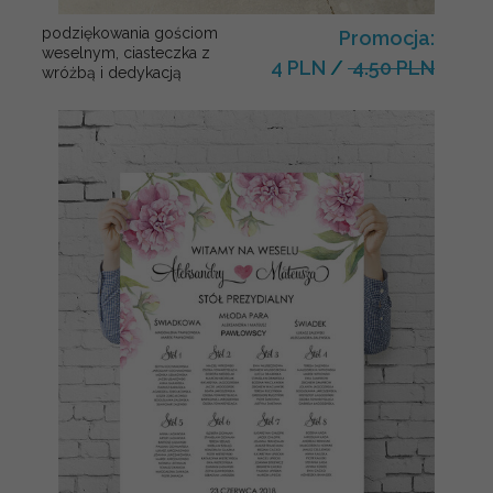
podziękowania gościom
Promocja:
weselnym, ciasteczka z
4 PLN
/
4.50 PLN
wróżbą i dedykacją