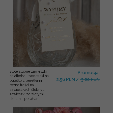
złote ślubne zawieszki
Promocja:
na alkohol, zawieszki na
2.56 PLN
/
3.20 PLN
butelkę z perełkami,
rózne treści na
zawieszkach ślubnych,
zawieszki ze złotymi
literami i perełkami