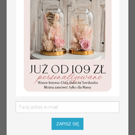
Prezent dla dziecka na narodziny
349.00 PLN
welurowy album na zdjęcia,
pamiątka z pierwszych lat życia
ZAPISZ SIĘ