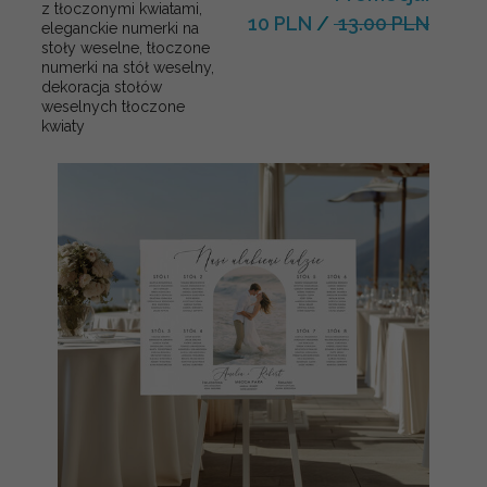
z tłoczonymi kwiatami,
10 PLN
/
13.00 PLN
eleganckie numerki na
stoły weselne, tłoczone
numerki na stół weselny,
dekoracja stołów
weselnych tłoczone
kwiaty