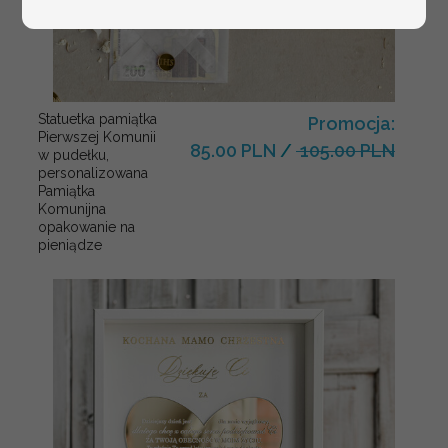
Statuetka pamiątka
Promocja:
Pierwszej Komunii
85.00 PLN
/
105.00 PLN
w pudełku,
personalizowana
Pamiątka
Komunijna
opakowanie na
pieniądze