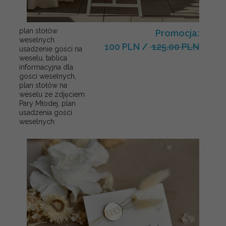
plan stołów
Promocja:
weselnych
100 PLN
/
125.00 PLN
usadzenie gości na
weselu, tablica
informacyjna dla
gości weselnych,
plan stołów na
weselu ze zdjęciem
Pary Młodej, plan
usadzenia gości
weselnych