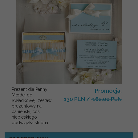
Prezent dla Panny
Promocja:
Młodej od
130 PLN
/
162.00 PLN
Świadkowej, zestaw
prezentowy na
panieński, cos
niebieskiego
podwiązka ślubna