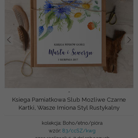
Prev
Nast
-
Ksiega Pamiatkowa Slub Mozliwe Czarne
Kartki, Wasze Imiona Styl Rustykalny
kolekcja:
Boho/etno/pióra
wzór:
83/ccSZ/kwg