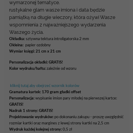
wymarzonej tematyce.
rustykalne glam wasze imiona i data będzie
pamiątką na długie wieczory, która ożywi Wasze
wspomnienia z najważniejszego wydarzenia
Waszego życia.
Okładka:
sztywna tektura introligatorska 2 mm
Okleina:
papier ozdobny
Wymiar księgi: 21 cm x 21 cm
Personalizacja okładki:
GRATIS!
Kolor wydruku/haftu:
zależnie od wzoru
kliknij tutaj aby obejrzeć wzornik kolorów
Gramatura kartek:
170 gram gładki offset
Personalizacja:
wypisanie imion pary młodej na pierwszej kartce:
GRATIS!
Nadruk 1 strony: GRATIS!
Projektowanie wydruków:
po dokonaniu zakupu - proszę uwzględnić
rozmiar kartki oraz margines z lewej strony kartki na 2,5 cm
Wydruk każdej kolejnej strony:
0,5 zł