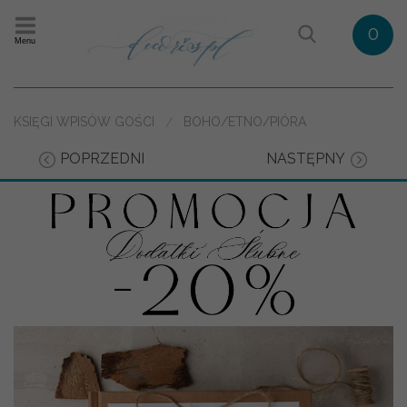
0
Menu
KSIĘGI WPISÓW GOŚCI
BOHO/ETNO/PIÓRA
POPRZEDNI
NASTĘPNY