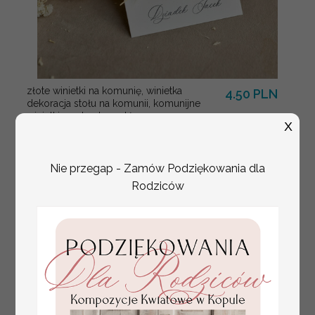
złote winietki na komunię, winietka
4.50 PLN
dekoracja stołu na komunii, komunijne
winietki z naturalnym kłosem
X
Nie przegap - Zamów Podziękowania dla
Rodziców