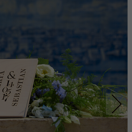
Nastepne