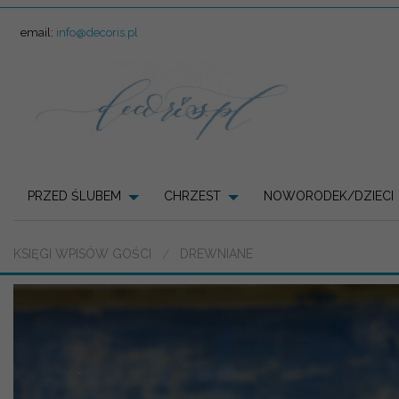
email:
info@decoris.pl
PRZED ŚLUBEM
CHRZEST
NOWORODEK/DZIECI
KSIĘGI WPISÓW GOŚCI
DREWNIANE