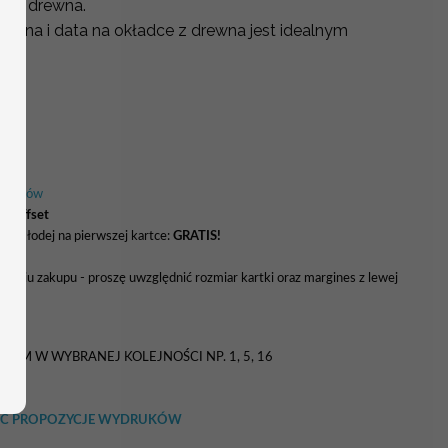
nego drewna.
iona i data na okładce z drewna jest idealnym
 kolorów
ki offset
ry młodej na pierwszej kartce:
GRATIS!
naniu zakupu - proszę uwzględnić rozmiar kartki oraz margines z lewej
5 zł
TEM W WYBRANEJ KOLEJNOŚCI NP. 1, 5, 16
RZEĆ PROPOZYCJE WYDRUKÓW