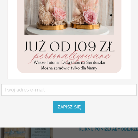
doceniają piękno natural
Drewniana grawerowane im
dodatkiem do wesela.
Okładka:
sklejka 3 mm
Wymiar księgi: 21 cm x 30 cm
Komunijne
Personalizacja okładki:
GRATIS!
podziękowanie dla Matki i
Ojca Chrzestnego Rama i
kwiaty , Flowerbox Serce
kliknij tutaj aby obejrzeć wzornik
podziękowania dla
Gramatura kartek:
170 gram gład
chrzestnych na Komunię
Personalizacja:
wypisanie imion pa
Promocja:
Nadruk 1 strony: GRATIS!
139.00 PLN
/
Projektowanie wydruków:
po doko
165.00 PLN
strony kartki na 2,5 cm
Wydruk każdej kolejnej strony:
0,
ZAPISZ SIĘ
NIE DRUKUJEMY STRON Z TEKS
A PO KOLEI 1,2,3,4,5!
KLIKNIJ PONIŻEJ ABY OBEJ