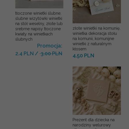
tłoczone winietki ślubne,
ślubne wizytówki winietki
na stół weselny, złote lub
złote winietki na komunię,
srebrne napisy tłoczone
winietka dekoracja stołu
kwiaty na winietkach
na komunii, komunijne
ślubnych
winietki z naturalnym
Promocja:
kłosem
2.4 PLN
/
3.00 PLN
4.50 PLN
Prezent dla dziecka na
narodziny welurowy