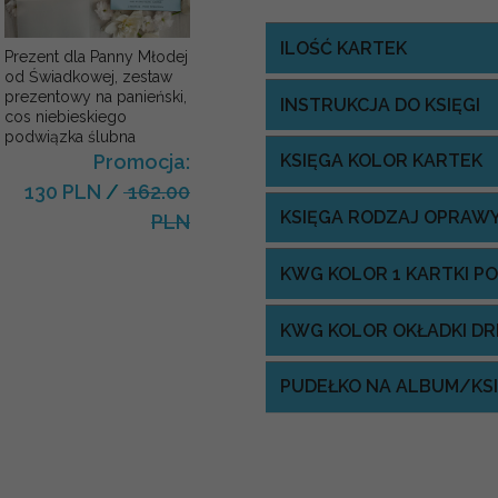
ILOŚĆ KARTEK
Prezent dla Panny Młodej
od Świadkowej, zestaw
prezentowy na panieński,
INSTRUKCJA DO KSIĘGI
cos niebieskiego
podwiązka ślubna
KSIĘGA KOLOR KARTEK
Promocja:
130 PLN
/
162.00
KSIĘGA RODZAJ OPRAW
PLN
KWG KOLOR 1 KARTKI P
KWG KOLOR OKŁADKI D
PUDEŁKO NA ALBUM/KS