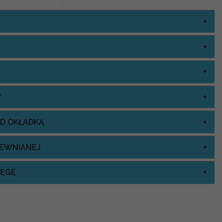
Y
OD OKŁADKĄ
REWNIANEJ
IĘGĘ