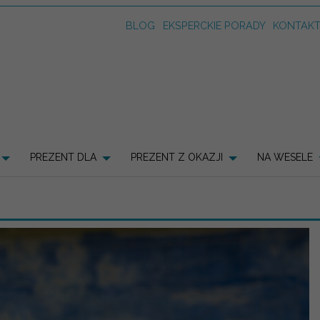
BLOG
EKSPERCKIE PORADY
KONTAK
PREZENT DLA
PREZENT Z OKAZJI
NA WESELE