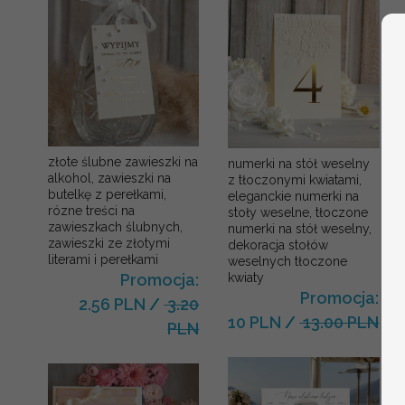
złote ślubne zawieszki na
numerki na stół weselny
alkohol, zawieszki na
z tłoczonymi kwiatami,
butelkę z perełkami,
eleganckie numerki na
rózne treści na
stoły weselne, tłoczone
zawieszkach ślubnych,
numerki na stół weselny,
zawieszki ze złotymi
dekoracja stołów
literami i perełkami
weselnych tłoczone
kwiaty
Promocja:
Promocja:
2.56 PLN
/
3.20
10 PLN
/
13.00 PLN
PLN