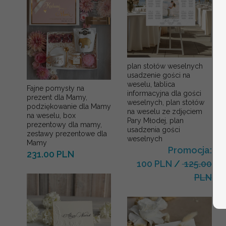
plan stołów weselnych
usadzenie gości na
weselu, tablica
Fajne pomysły na
informacyjna dla gości
prezent dla Mamy,
weselnych, plan stołów
podziękowanie dla Mamy
na weselu ze zdjęciem
na weselu, box
Pary Młodej, plan
prezentowy dla mamy,
usadzenia gości
zestawy prezentowe dla
weselnych
Mamy
Promocja:
231.00 PLN
100 PLN
/
125.00
PLN