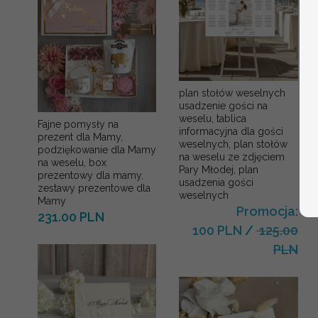
plan stołów weselnych
usadzenie gości na
weselu, tablica
Fajne pomysły na
informacyjna dla gości
prezent dla Mamy,
weselnych, plan stołów
podziękowanie dla Mamy
na weselu ze zdjęciem
na weselu, box
Pary Młodej, plan
prezentowy dla mamy,
usadzenia gości
zestawy prezentowe dla
weselnych
Mamy
Promocja:
231.00 PLN
100 PLN
/
125.00
PLN