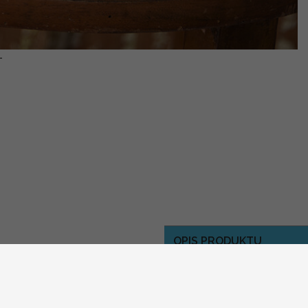
-
OPIS PRODUKTU
Szukacie inspiracji jaką w
gosci na zdjecia z fotob