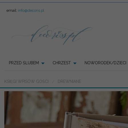
email:
info@decoris.pl
PRZED ŚLUBEM
CHRZEST
NOWORODEK/DZIECI
KSIĘGI WPISÓW GOŚCI
DREWNIANE