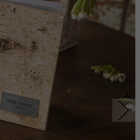
Nastepne