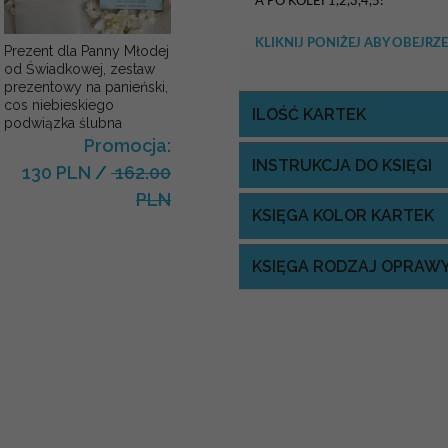
A PO KOLEI 1,2,3,4,5!
KLIKNIJ PONIŻEJ ABY OBEJ
Prezent dla Panny Młodej
od Świadkowej, zestaw
prezentowy na panieński,
cos niebieskiego
ILOŚĆ KARTEK
podwiązka ślubna
Promocja:
INSTRUKCJA DO KSIĘGI
130 PLN
/
162.00
PLN
KSIĘGA KOLOR KARTEK
KSIĘGA RODZAJ OPRAW