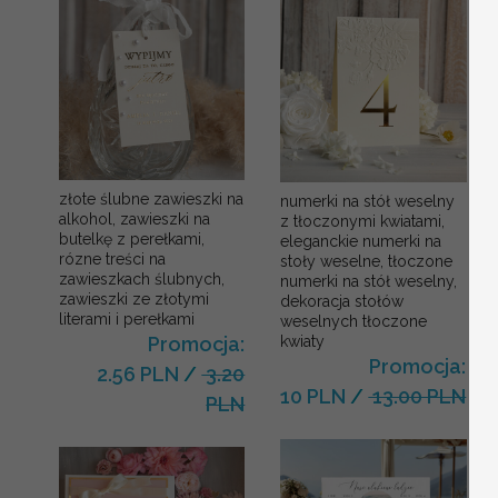
złote ślubne zawieszki na
numerki na stół weselny
alkohol, zawieszki na
z tłoczonymi kwiatami,
butelkę z perełkami,
eleganckie numerki na
rózne treści na
stoły weselne, tłoczone
zawieszkach ślubnych,
numerki na stół weselny,
zawieszki ze złotymi
dekoracja stołów
literami i perełkami
weselnych tłoczone
kwiaty
Promocja:
Promocja:
2.56 PLN
/
3.20
10 PLN
/
13.00 PLN
PLN