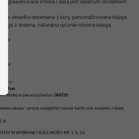
na grawerowane imiona i data jest idealnym dodatkiem
wna, okładka drewniana z kory, personalizowana księga
księga z drewna, naturalna ręcznie robiona księga
a 4 mm
 wzoru
 kolorów
ki offset
ry młodej na pierwszej kartce:
GRATIS!
naniu zakupu - proszę uwzględnić rozmiar kartki oraz margines z lewej
5 zł
TEM W WYBRANEJ KOLEJNOŚCI NP. 1, 5, 16