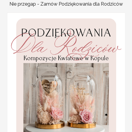
będzie doskonała oprawą
Nie przegap - Zamów Podziękowania dla Rodziców
Spersonalizowana ksiega g
idealny sposób na zatrzy
oryginalna księga gości n
Nawet wiele lat po ślubie 
weselnych w jednym i prz
element pamiatkowa ksie
Statuetka pamiątka
kazda nasza ślubny album 
Pierwszej Komunii w
pudełku,
na wasze zamowienie. Jeżl
personalizowana
księga gości ślub i wesel
Pamiątka Komunijna
Księga wykonana ręcznie 
opakowanie na pieniądze
Promocja:
personalizacja okładki w c
85.00 PLN
/
105.00
wydruk pierwszej kartki 
Kartki dostepne podczas 
PLN
drewniana grawerowana w
pamiatką na długie lata.
grawerowane imiona i dat
którzy doceniają piękno n