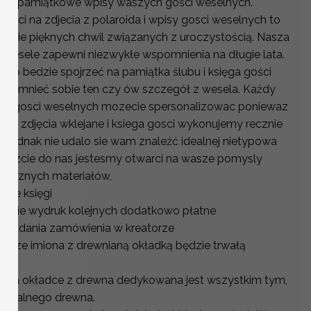
 na pamiątkowe wpisy waszych gości weselnych.
osci na zdjecia z polaroida i wpisy gosci weselnych to
manie pięknych chwil związanych z uroczystością. Nasza
a wesele zapewni niezwykłe wspomnienia na długie lata.
miło bedzie spojrzeć na pamiątka ślubu i księga gości
ypomnieć sobie ten czy ów szczegół z wesela. Każdy
ga gosci weselnych mozecie spersonalizowac poniewaz
na zdjęcia wklejane i ksiega gosci wykonujemy recznie
i jednak nie udalo sie wam znaleźć idealnej nietypowa
e piszcie do nas jestesmy otwarci na wasze pomysly
z róznych materiałów,
enie księgi
w cenie wydruk kolejnych dodatkowo płatne
składania zamówienia w kreatorze
asze imiona z drewnianą okładką będzie trwałą
a na okładce z drewna dedykowana jest wszystkim tym,
aturalnego drewna.