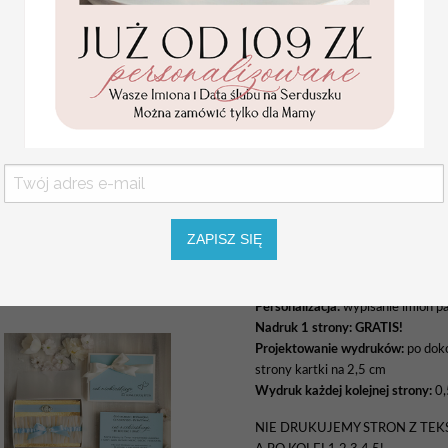
Drewniana okładka z drew
do wesela.
księga wpisów gości z dre
wpisów gości, rustykalna 
wpisów gości
Komunijne
Okładka:
sklejka + naturalna kor
podziękowanie dla Matki i
Wymiar księgi: 19 cm x 20 cm
Ojca Chrzestnego Rama i
kwiaty , Flowerbox Serce
Personalizacja okładki:
GRATIS!
podziękowania dla
Kolor wydruku/haftu:
zależnie od
chrzestnych na Komunię
Promocja:
ZAPISZ SIĘ
139.00 PLN
/
kliknij tutaj aby obejrzeć wzornik
Gramatura kartek:
170 gram gład
165.00 PLN
Personalizacja:
wypisanie imion pa
Nadruk 1 strony: GRATIS!
Projektowanie wydruków:
po doko
strony kartki na 2,5 cm
Wydruk każdej kolejnej strony:
0,
NIE DRUKUJEMY STRON Z TEKS