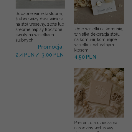
tłoczone winietki ślubne,
ślubne wizytówki winietki
na stół weselny, złote lub
złote winietki na komunię,
srebrne napisy tłoczone
winietka dekoracja stołu
kwiaty na winietkach
na komunii, komunijne
ślubnych
winietki z naturalnym
Promocja:
kłosem
2.4 PLN
/
3.00 PLN
4.50 PLN
Prezent dla dziecka na
narodziny welurowy