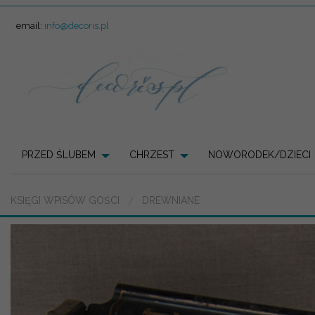
email:
info@decoris.pl
PRZED ŚLUBEM
CHRZEST
NOWORODEK/DZIECI
KSIĘGI WPISÓW GOŚCI
DREWNIANE