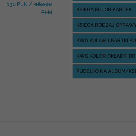
130 PLN
/
162.00
KSIĘGA KOLOR KARTEK
PLN
KSIĘGA RODZAJ OPRAW
KWG KOLOR 1 KARTKI P
KWG KOLOR OKŁADKI D
PUDEŁKO NA ALBUM/KS