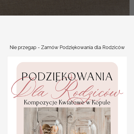
-
Nie przegap - Zamów Podziękowania dla Rodziców
OPIS PRODUKTU
Szukacie inspiracji jaką 
weselnych ? Nasza ksiega
na Wasze zamówienie z p
wpisy waszych gości wes
gości to idealny sposób 
uroczystością. Nasza ksie
zapewni niezwykłe wspomni
bedzie spojrzeć na księg
przypomnieć sobie ten c