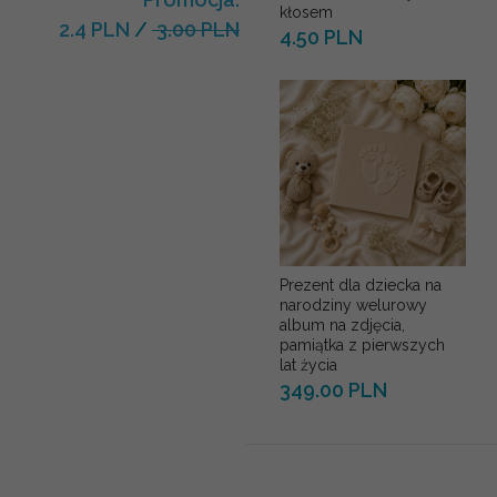
kłosem
2.4 PLN
/
3.00 PLN
4.50 PLN
Prezent dla dziecka na
narodziny welurowy
album na zdjęcia,
pamiątka z pierwszych
lat życia
349.00 PLN