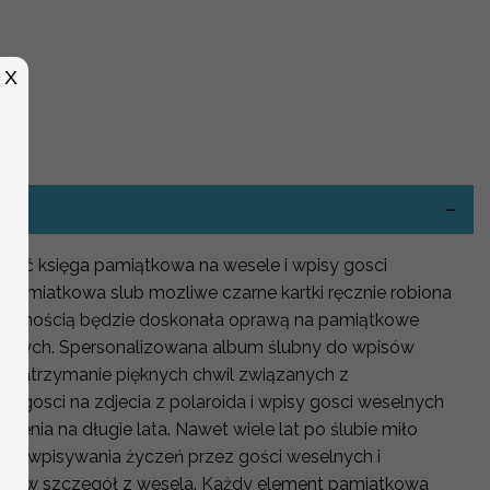
X
-
wybrać księga pamiątkowa na wesele i wpisy gosci
 pamiatkowa slub mozliwe czarne kartki ręcznie robiona
ewnością będzie doskonała oprawą na pamiątkowe
elnych. Spersonalizowana album ślubny do wpisów
na zatrzymanie pięknych chwil związanych z
ga gosci na zdjecia z polaroida i wpisy gosci weselnych
enia na długie lata. Nawet wiele lat po ślubie miło
a do wpisywania życzeń przez gości weselnych i
zy ów szczegół z wesela. Każdy element pamiatkowa