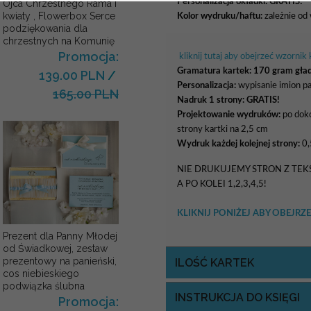
Personalizacja okładki:
GRATIS!
Ojca Chrzestnego Rama i
kwiaty , Flowerbox Serce
Kolor wydruku/haftu:
zależnie od
podziękowania dla
chrzestnych na Komunię
Promocja:
kliknij tutaj aby obejrzeć wzornik
Gramatura kartek:
170 gram gład
139.00 PLN
/
Personalizacja:
wypisanie imion pa
165.00 PLN
Nadruk 1 strony: GRATIS!
Projektowanie wydruków:
po doko
strony kartki na 2,5 cm
Wydruk każdej kolejnej strony:
0,
NIE DRUKUJEMY STRON Z TEKS
A PO KOLEI 1,2,3,4,5!
KLIKNIJ PONIŻEJ ABY OBEJ
Prezent dla Panny Młodej
od Świadkowej, zestaw
prezentowy na panieński,
ILOŚĆ KARTEK
cos niebieskiego
podwiązka ślubna
INSTRUKCJA DO KSIĘGI
Promocja: