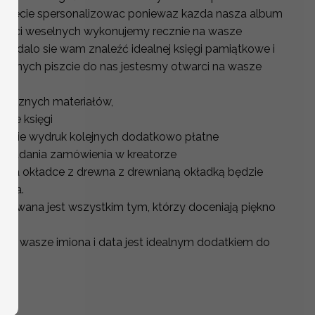
mozecie spersonalizowac poniewaz kazda nasza album
y gości weselnych wykonujemy recznie na wasze
ie udalo sie wam znaleźć idealnej księgi pamiątkowe i
selnych piszcie do nas jestesmy otwarci na wasze
z róznych materiałów,
enie księgi
w cenie wydruk kolejnych dodatkowo płatne
składania zamówienia w kreatorze
a na okładce z drewna z drewnianą okładką będzie
lata.
ykowana jest wszystkim tym, którzy doceniają piękno
nie wasze imiona i data jest idealnym dodatkiem do