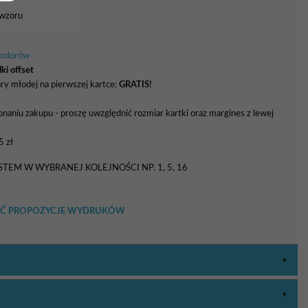
 wzoru
 kolorów
ki offset
ry młodej na pierwszej kartce:
GRATIS!
naniu zakupu - proszę uwzględnić rozmiar kartki oraz margines z lewej
5 zł
TEM W WYBRANEJ KOLEJNOŚCI NP. 1, 5, 16
RZEĆ PROPOZYCJE WYDRUKÓW