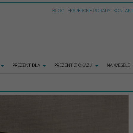
BLOG
EKSPERCKIE PORADY
KONTAK
PREZENT DLA
PREZENT Z OKAZJI
NA WESELE