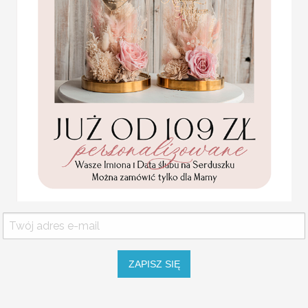
Statuetka pamiątka
ksiega gosci weselnych 
Pierwszej Komunii w
pudełku,
na zdjęcia ślubne i wpis
personalizowana
zamowienie. Jeżli jednak n
Pamiątka Komunijna
albumy na wpisy gości we
opakowanie na pieniądze
Promocja:
pomysly
85.00 PLN
/
105.00
Księga wykonana ręcznie 
personalizacja okładki w c
PLN
wydruk pierwszej kartki 
Kartki dostepne podczas 
grawerowane imiona i dat
trwałą pamiatką na długie 
rustykalny drewniany ded
naturalnego drewna.
Drewniana grawer na drew
wesela.
ZAPISZ SIĘ
Okładka:
sklejka 3 mm
Wymiar księgi: 23 cm x 30 cm
Komunijne
podziękowanie dla Matki i