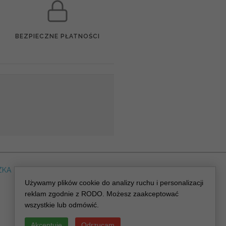
BEZPIECZNE PŁATNOŚCI
ZKA
DLA WEDDING PLANERA
dreskot.com
Używamy plików cookie do analizy ruchu i personalizacji
reklam zgodnie z RODO. Możesz zaakceptować
wszystkie lub odmówić.
Akceptuję
Odrzucam