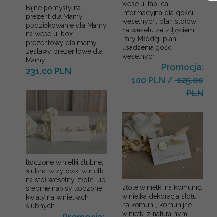
weselu, tablica
Fajne pomysły na
informacyjna dla gości
prezent dla Mamy,
weselnych, plan stołów
podziękowanie dla Mamy
na weselu ze zdjęciem
na weselu, box
Pary Młodej, plan
prezentowy dla mamy,
usadzenia gości
zestawy prezentowe dla
weselnych
Mamy
Promocja:
231.00 PLN
100 PLN
/
125.00
PLN
tłoczone winietki ślubne,
ślubne wizytówki winietki
na stół weselny, złote lub
złote winietki na komunię,
srebrne napisy tłoczone
winietka dekoracja stołu
kwiaty na winietkach
na komunii, komunijne
ślubnych
winietki z naturalnym
Promocja: