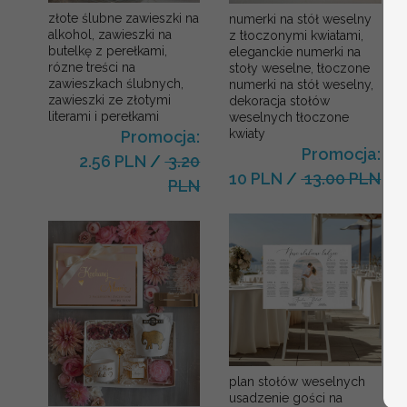
złote ślubne zawieszki na
numerki na stół weselny
alkohol, zawieszki na
z tłoczonymi kwiatami,
butelkę z perełkami,
eleganckie numerki na
rózne treści na
stoły weselne, tłoczone
zawieszkach ślubnych,
numerki na stół weselny,
zawieszki ze złotymi
dekoracja stołów
literami i perełkami
weselnych tłoczone
kwiaty
Promocja:
Promocja:
2.56 PLN
/
3.20
10 PLN
/
13.00 PLN
PLN
plan stołów weselnych
usadzenie gości na