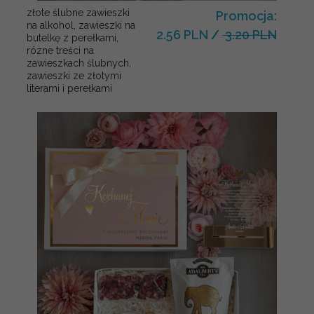
złote ślubne zawieszki
Promocja:
na alkohol, zawieszki na
2.56 PLN
/
3.20 PLN
butelkę z perełkami,
rózne treści na
zawieszkach ślubnych,
zawieszki ze złotymi
literami i perełkami