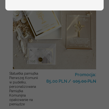
Statuetka pamiątka
Promocja:
Pierwszej Komunii
85.00 PLN
/
105.00 PLN
w pudełku,
personalizowana
Pamiątka
Komunijna
opakowanie na
pieniądze