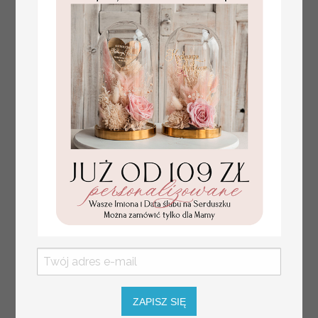
Prezent dla dziecka na narodziny
349.00 PLN
welurowy album na zdjęcia,
pamiątka z pierwszych lat życia
ZAPISZ SIĘ