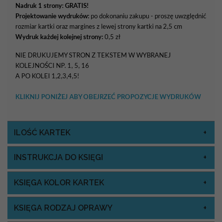
Nadruk 1 strony: GRATIS!
Projektowanie wydruków:
po dokonaniu zakupu - proszę uwzględnić
rozmiar kartki oraz margines z lewej strony kartki na 2,5 cm
Wydruk każdej kolejnej strony:
0,5 zł
NIE DRUKUJEMY STRON Z TEKSTEM W WYBRANEJ
KOLEJNOŚCI NP. 1, 5, 16
A PO KOLEI 1,2,3,4,5!
KLIKNIJ PONIŻEJ ABY OBEJRZEĆ PROPOZYCJE WYDRUKÓW
ILOŚĆ KARTEK
INSTRUKCJA DO KSIĘGI
KSIĘGA KOLOR KARTEK
KSIĘGA RODZAJ OPRAWY