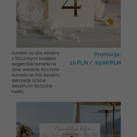
numerki na stół weselny
Promocja:
z tłoczonymi kwiatami,
10 PLN
/
13.00 PLN
eleganckie numerki na
stoły weselne, tłoczone
numerki na stół weselny,
dekoracja stołów
weselnych tłoczone
kwiaty