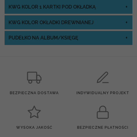
KWG KOLOR 1 KARTKI POD OKŁADKĄ
KWG KOLOR OKŁADKI DREWNIANEJ
PUDEŁKO NA ALBUM/KSIĘGĘ
BEZPIECZNA DOSTAWA
INDYWIDUALNY PROJEKT
WYSOKA JAKOŚĆ
BEZPIECZNE PŁATNOŚCI