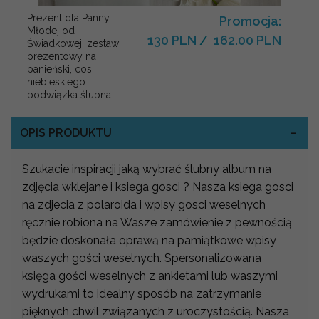
Prezent dla Panny
Promocja:
Młodej od
130 PLN
/
162.00 PLN
Świadkowej, zestaw
prezentowy na
panieński, cos
niebieskiego
podwiązka ślubna
OPIS PRODUKTU
Szukacie inspiracji jaką wybrać ślubny album na
zdjęcia wklejane i ksiega gosci ? Nasza ksiega gosci
na zdjecia z polaroida i wpisy gosci weselnych
ręcznie robiona na Wasze zamówienie z pewnością
będzie doskonała oprawą na pamiątkowe wpisy
waszych gości weselnych. Spersonalizowana
księga gości weselnych z ankietami lub waszymi
wydrukami to idealny sposób na zatrzymanie
pięknych chwil związanych z uroczystością. Nasza