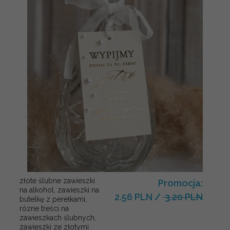
złote ślubne zawieszki
Promocja:
na alkohol, zawieszki na
2.56 PLN
/
3.20 PLN
butelkę z perełkami,
rózne treści na
zawieszkach ślubnych,
zawieszki ze złotymi