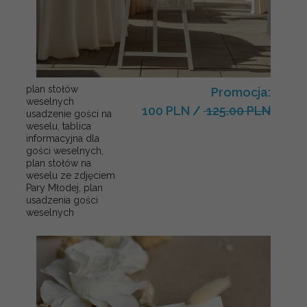
plan stołów
Promocja:
weselnych
100 PLN
/
125.00 PLN
usadzenie gości na
weselu, tablica
informacyjna dla
gości weselnych,
plan stołów na
weselu ze zdjęciem
Pary Młodej, plan
usadzenia gości
weselnych