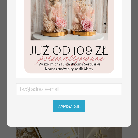
Prezent dla dziecka na narodziny
349.00 PLN
welurowy album na zdjęcia,
pamiątka z pierwszych lat życia
ZAPISZ SIĘ