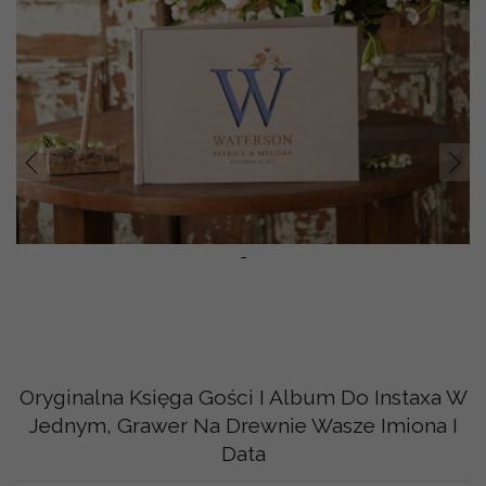
Prev
Nast
-
Oryginalna Księga Gości I Album Do Instaxa W
Jednym, Grawer Na Drewnie Wasze Imiona I
Data