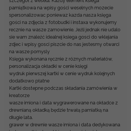
szczegół z wesela. Każdy element ksiega
pamiątkowa na wpisy gości weselnych mozecie
spersonalizowac poniewaz kazda nasza księga
gości na zdjęcia z fotobudki i instaxa wykonujemy
recznie na wasze zamowienie. Jeżli jednak nie udalo
sie wam znaleźć idealnej ksiega gosci do wklejania
zdjec i wpisy gosci piszcie do nas jestesmy otwarci
na wasze pomysly
Księga wykonana ręcznie z róznych materiałów,
personalizacja okładki w cenie księgi
wydruk pierwszej kartki w cenie wydruk kolejnych
dodatkowo płatne
Kartki dostepne podczas składania zamówienia w
kreatorze
wasze imiona i data wygrawerowane na okładce z
drewnianą okładką będzie trwałą pamiatką na
długie lata.
grawer w drewnie wasze imiona i data dedykowana