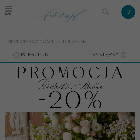
0
Menu
KSIĘGI WPISÓW GOŚCI
DREWNIANE
POPRZEDNI
NASTĘPNY