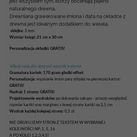
jest wszystkim tym, którzy doceniają piękno
naturalnego drewna.
Drewniana grawerowane imiona i data na okładce z
drewna jest idealnym dodatkiem do wesela.
sklejka:
3 mm
Wymiar księgi: 21 cm x 30 cm
Personalizacja okładki:
GRATIS!
kliknij tutaj aby obejrzeć wzornik kolorów
Gramatura kartek:
170 gram gładki offset
Personalizacja:
wypisanie imion pary młodej na pierwszej kartce:
GRATIS!
Nadruk 1 strony: GRATIS!
Projektowanie wydruków:
po dokonaniu zakupu - proszę uwzględnić
rozmiar kartki oraz margines z lewej strony kartki na 2,5 cm
Wydruk każdej kolejnej strony:
0,5 zł
NIE DRUKUJEMY STRON Z TEKSTEM W WYBRANEJ
KOLEJNOŚCI NP. 1, 5, 16
A PO KOLEI 1,2,3,4,5!