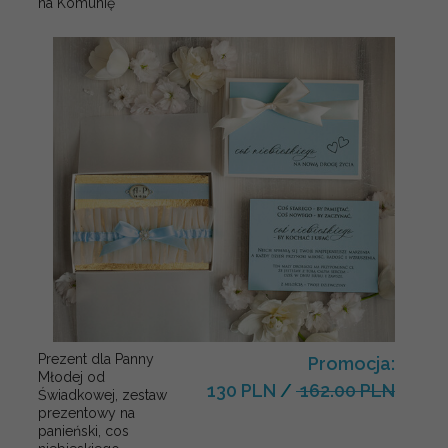
na Komunię
Prezent dla Panny
Promocja:
Młodej od
130 PLN
/
162.00 PLN
Świadkowej, zestaw
prezentowy na
panieński, cos