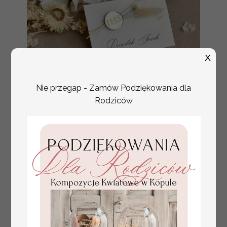
X
Nie przegap - Zamów Podziękowania dla
Rodziców
złote winietki na komunię, winietka
4.50 PLN
dekoracja stołu na komunii, komunijne
winietki z naturalnym kłosem