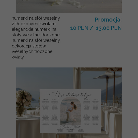
numerki na stół weselny
Promocja:
z tłoczonymi kwiatami,
10 PLN
/
13.00 PLN
eleganckie numerki na
stoły weselne, tłoczone
numerki na stół weselny,
dekoracja stołów
weselnych tłoczone
kwiaty