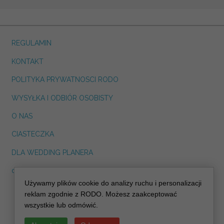
REGULAMIN
KONTAKT
POLITYKA PRYWATNOSCI RODO
WYSYŁKA I ODBIÓR OSOBISTY
O NAS
CIASTECZKA
DLA WEDDING PLANERA
dreskot.com
Używamy plików cookie do analizy ruchu i personalizacji
info@decoris.pl
reklam zgodnie z RODO. Możesz zaakceptować
wszystkie lub odmówić.