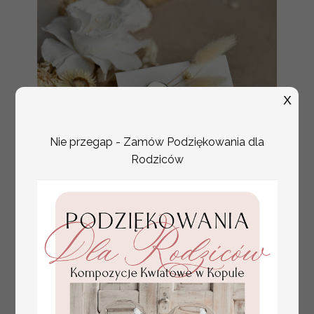
X
Nie przegap - Zamów Podziękowania dla
Rodziców
złote winietki na komunię, winietka
4.50 PLN
dekoracja stołu na komunii, komunijne
winietki z naturalnym kłosem