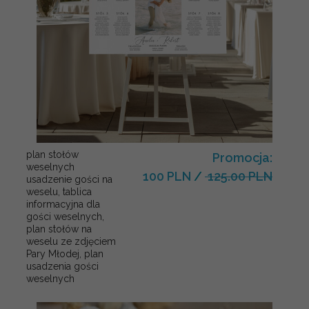
plan stołów
Promocja:
weselnych
100 PLN
/
125.00 PLN
usadzenie gości na
weselu, tablica
informacyjna dla
gości weselnych,
plan stołów na
weselu ze zdjęciem
Pary Młodej, plan
usadzenia gości
weselnych