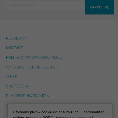
ZAPISZ SIĘ
REGULAMIN
KONTAKT
POLITYKA PRYWATNOSCI RODO
WYSYŁKA I ODBIÓR OSOBISTY
O NAS
CIASTECZKA
DLA WEDDING PLANERA
dreskot.com
Używamy plików cookie do analizy ruchu i personalizacji
info@decoris.pl
reklam zgodnie z RODO. Możesz zaakceptować