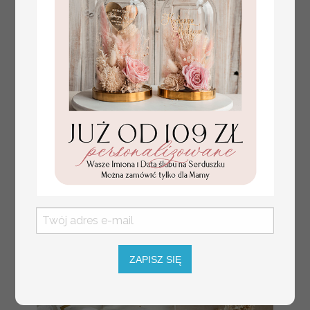
Prezent dla dziecka na narodziny
349.00 PLN
welurowy album na zdjęcia,
pamiątka z pierwszych lat życia
ZAPISZ SIĘ