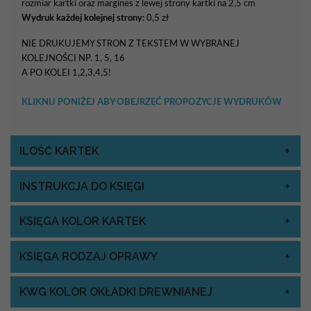
rozmiar kartki oraz margines z lewej strony kartki na 2,5 cm
Wydruk każdej kolejnej strony:
0,5 zł
NIE DRUKUJEMY STRON Z TEKSTEM W WYBRANEJ
KOLEJNOŚCI NP. 1, 5, 16
A PO KOLEI 1,2,3,4,5!
KLIKNIJ PONIŻEJ ABY OBEJRZEĆ PROPOZYCJE WYDRUKÓW
ILOŚĆ KARTEK
INSTRUKCJA DO KSIĘGI
KSIĘGA KOLOR KARTEK
KSIĘGA RODZAJ OPRAWY
KWG KOLOR OKŁADKI DREWNIANEJ