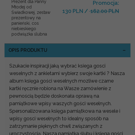
Prezent dla Panny
Promocja:
Młodej od
130 PLN
/
162.00 PLN
Świadkowej, zestaw
prezentowy na
panieński, cos
niebieskiego
podwiązka ślubna
OPIS PRODUKTU
Szukacie inspiracji jaką wybrać ksiega gosci
weselnych z ankietami wybierz swoje kartki ? Nasza
album księga gości weselnych mozliwe czarne
kartki ręcznie robiona na Wasze zamówienie z
pewnością będzie doskonała oprawą na
pamiątkowe wpisy waszych gości weselnych.
Spersonalizowana księga pamiątkowa na wesele i
wpisy gosci weselnych to idealny sposób na
zatrzymanie pięknych chwil związanych z
uroczystością. Nasza pamiątka ślubu i księga gości