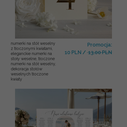
numerki na stół weselny
Promocja:
z tłoczonymi kwiatami,
10 PLN
/
13.00 PLN
eleganckie numerki na
stoły weselne, tłoczone
numerki na stół weselny,
dekoracja stołów
weselnych tłoczone
kwiaty