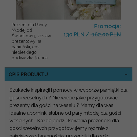
Prezent dla Panny
Promocja:
Młodej od
130 PLN
/
162.00 PLN
Świadkowej, zestaw
prezentowy na
panieński, cos
niebieskiego
podwiązka ślubna
OPIS PRODUKTU
Szukacie inspiracji i pomocy w wyborze pamiątki dla
gości weselnych ? Nie wiecie jakie przygotować
prezenty dla gości na weselu ? Mamy dla was
idealne upominki ślubne od pary młodej dla gości
weselnych . Każde podziękowania prezenciki dla
gości weselnych przygotowujemy ręcznie z
największą starannością. prezenciki dla gości