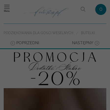
0
Menu
PODZIĘKOWANIA DLA GOŚCI WESELNYCH
BUTELKI
POPRZEDNI
NASTĘPNY