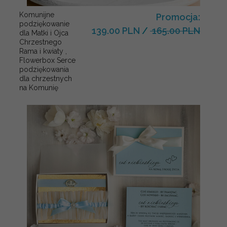
Komunijne
Promocja:
podziękowanie
139.00 PLN
/
165.00 PLN
dla Matki i Ojca
Chrzestnego
Rama i kwiaty ,
Flowerbox Serce
podziękowania
dla chrzestnych
na Komunię