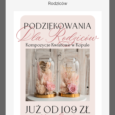
Rodziców
złote ślubne zawieszki
Promocja:
na alkohol, zawieszki na
2.56 PLN
/
3.20 PLN
butelkę z perełkami,
rózne treści na
zawieszkach ślubnych,
zawieszki ze złotymi
literami i perełkami