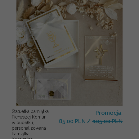
Statuetka pamiątka
Promocja:
Pierwszej Komunii
85.00 PLN
/
105.00 PLN
w pudełku,
personalizowana
Pamiątka