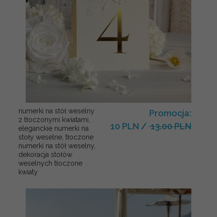
numerki na stół weselny
Promocja:
z tłoczonymi kwiatami,
10 PLN
/
13.00 PLN
eleganckie numerki na
stoły weselne, tłoczone
numerki na stół weselny,
dekoracja stołów
weselnych tłoczone
kwiaty