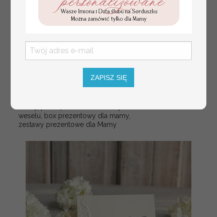
ZAPISZ SIĘ
Fajne pomysły na prezent dla
231.00 PLN
Mamy, podziękowanie dla Mamy na
weselu, box prezentowy dla mamy,
zestawy prezentowe dla Mamy