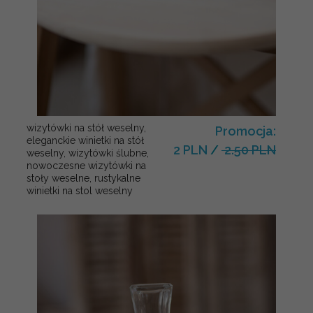
wizytówki na stół weselny,
Promocja:
eleganckie winietki na stół
2 PLN
/
2.50 PLN
weselny, wizytówki ślubne,
nowoczesne wizytówki na
stoły weselne, rustykalne
winietki na stol weselny