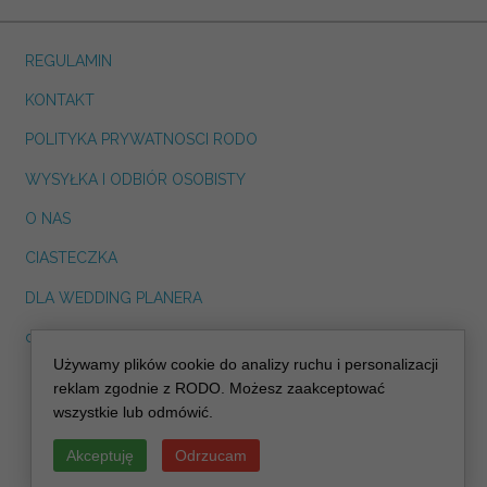
REGULAMIN
KONTAKT
POLITYKA PRYWATNOSCI RODO
WYSYŁKA I ODBIÓR OSOBISTY
O NAS
CIASTECZKA
DLA WEDDING PLANERA
dreskot.com
Używamy plików cookie do analizy ruchu i personalizacji
info@decoris.pl
reklam zgodnie z RODO. Możesz zaakceptować
wszystkie lub odmówić.
Akceptuję
Odrzucam