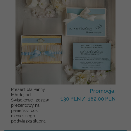
Prezent dla Panny
Promocja:
Młodej od
130 PLN
/
162.00 PLN
Świadkowej, zestaw
prezentowy na
panieński, cos
niebieskiego
podwiązka ślubna