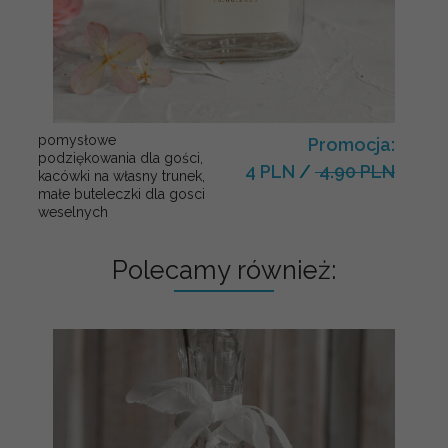
pomysłowe
Promocja:
podziękowania dla gości,
4 PLN
/
4.90 PLN
kacówki na własny trunek,
małe buteleczki dla gosci
weselnych
Polecamy również: