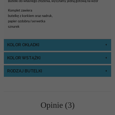
Butelki do własnego złożenia, wysyłamy jedną gotową na wzór
Komplet zawiera
butelkę z korkiem oraz nadruk,
papier ozdobny/serwetka
sznurek
KOLOR OKŁADKI
KOLOR WSTĄŻKI
RODZAJ BUTELKI
Opinie (3)