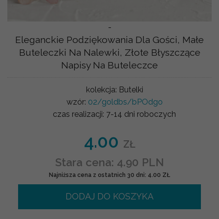
-
Eleganckie Podziękowania Dla Gości, Małe
Buteleczki Na Nalewki, Złote Błyszczące
Napisy Na Buteleczce
kolekcja:
Butelki
wzór:
02/goldbs/bPOdgo
czas realizacji:
7-14 dni roboczych
4.00
ZŁ
Stara cena: 4.90 PLN
Najniższa cena z ostatnich 30 dni: 4.00 ZŁ
DODAJ DO KOSZYKA