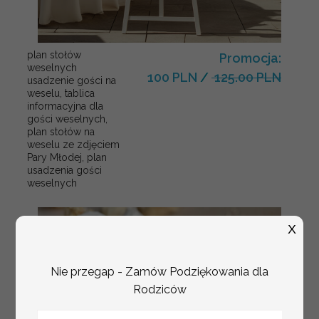
plan stołów
Promocja:
weselnych
100 PLN
/
125.00 PLN
usadzenie gości na
weselu, tablica
informacyjna dla
gości weselnych,
plan stołów na
weselu ze zdjęciem
Pary Młodej, plan
usadzenia gości
weselnych
X
Nie przegap - Zamów Podziękowania dla
Rodziców