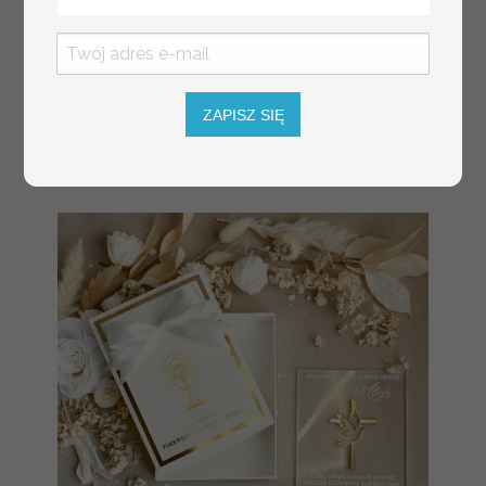
ZAPISZ SIĘ
Prezent dla dziecka na narodziny
349.00 PLN
welurowy album na zdjęcia,
pamiątka z pierwszych lat życia