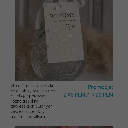
złote ślubne zawieszki
Promocja:
na alkohol, zawieszki na
2.56 PLN
/
3.20 PLN
butelkę z perełkami,
rózne treści na
zawieszkach ślubnych,
zawieszki ze złotymi
literami i perełkami