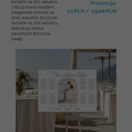
numerki na stół weselny
Promocja:
z tłoczonymi kwiatami,
10 PLN
/
13.00 PLN
eleganckie numerki na
stoły weselne, tłoczone
numerki na stół weselny,
dekoracja stołów
weselnych tłoczone
kwiaty