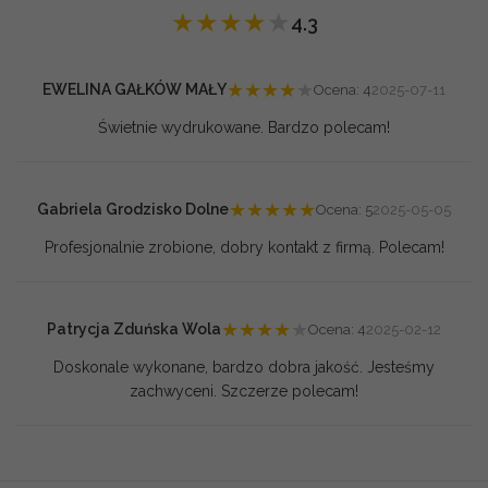
★
★
★
★
★
4.3
★
★
★
★
★
EWELINA GAŁKÓW MAŁY
Ocena: 4
2025-07-11
Świetnie wydrukowane. Bardzo polecam!
★
★
★
★
★
Gabriela Grodzisko Dolne
Ocena: 5
2025-05-05
Profesjonalnie zrobione, dobry kontakt z firmą. Polecam!
★
★
★
★
★
Patrycja Zduńska Wola
Ocena: 4
2025-02-12
Doskonale wykonane, bardzo dobra jakość. Jesteśmy
zachwyceni. Szczerze polecam!