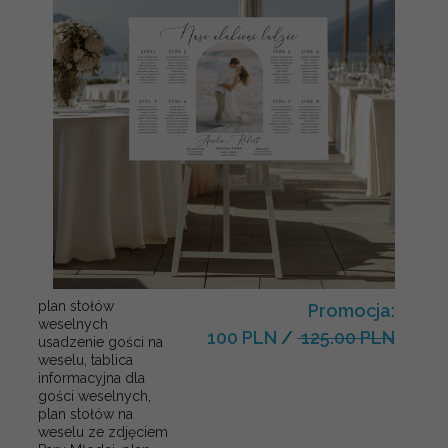
plan stołów
Promocja:
weselnych
100 PLN
/
125.00 PLN
usadzenie gości na
weselu, tablica
informacyjna dla
gości weselnych,
plan stołów na
weselu ze zdjęciem