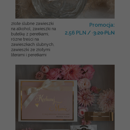
złote ślubne zawieszki
Promocja:
na alkohol, zawieszki na
2.56 PLN
/
3.20 PLN
butelkę z perełkami,
rózne treści na
zawieszkach ślubnych,
zawieszki ze złotymi
literami i perełkami