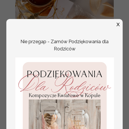
X
Nie przegap - Zamów Podziękowania dla
Rodziców
prezenty ślubne dla gości
Promocja:
weselnych, ciasteczko z
4 PLN
/
5.00 PLN
wrożbą podziękowanie