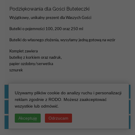
Podziękowania dla Gości Buteleczki
Wyjątkowy, unikalny prezent dla Waszych Gości
Butelki o pojemności 100, 200 oraz 250 ml
Butelki do własnego złożenia, wysyłamy jedną gotową na wzór
Komplet zawiera
butelkę z korkiem oraz nadruk,
papier ozdobny/serwetka
sznurek
KOLOR OKŁADKI
Używamy plików cookie do analizy ruchu i personalizacji
reklam zgodnie z RODO. Możesz zaakceptować
wszystkie lub odmówić.
KOLOR SZNURKA
Akceptuję
Odrzucam
KOLOR ZŁOCENIA/SREBRZENIA