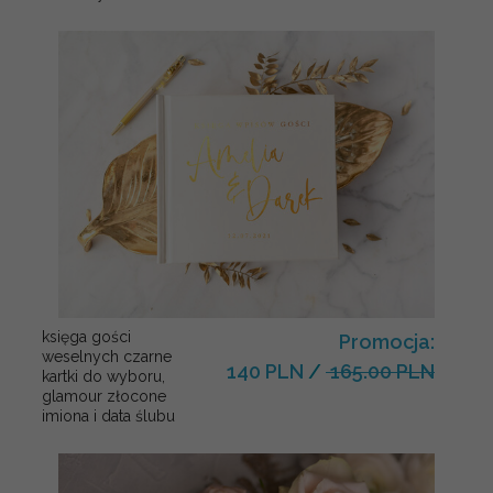
księga gości
Promocja:
weselnych czarne
140 PLN
/
165.00 PLN
kartki do wyboru,
glamour złocone
imiona i data ślubu