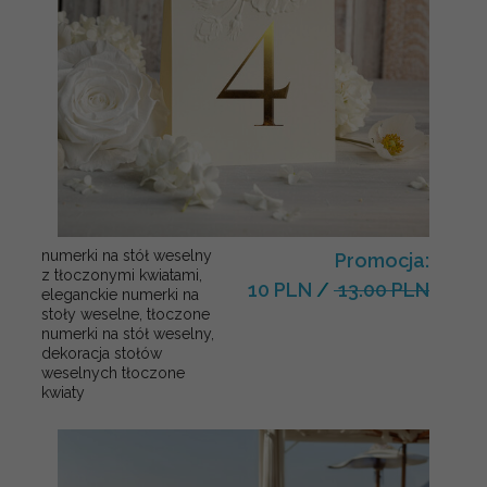
numerki na stół weselny
Promocja:
z tłoczonymi kwiatami,
10 PLN
/
13.00 PLN
eleganckie numerki na
stoły weselne, tłoczone
numerki na stół weselny,
dekoracja stołów
weselnych tłoczone
kwiaty