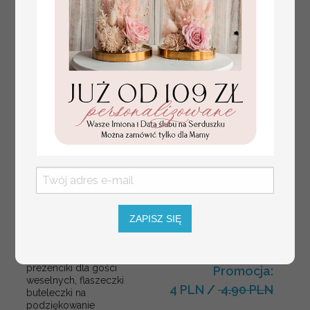
ZAPISZ SIĘ
prezenciki dla gości
Promocja:
weselnych, flaszeczki
4 PLN
/
4.90 PLN
buteleczki na
podziękowanie