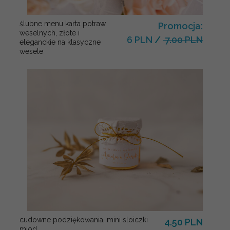
ślubne menu karta potraw
Promocja:
weselnych, złote i
6 PLN
/
7.00 PLN
eleganckie na klasyczne
wesele
cudowne podziękowania, mini sloiczki
4.50 PLN
miod