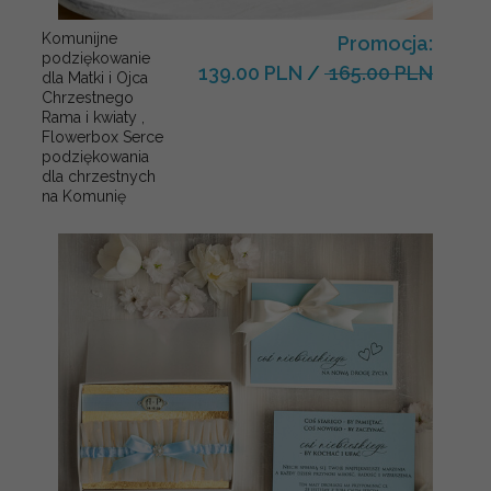
Komunijne
Promocja:
podziękowanie
139.00 PLN
/
165.00 PLN
dla Matki i Ojca
Chrzestnego
Rama i kwiaty ,
Flowerbox Serce
podziękowania
dla chrzestnych
na Komunię