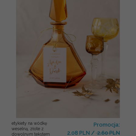
etykiety na wódkę
Promocja:
weselną, złote z
2.08 PLN
/
2.60 PLN
dowolnym tekstem