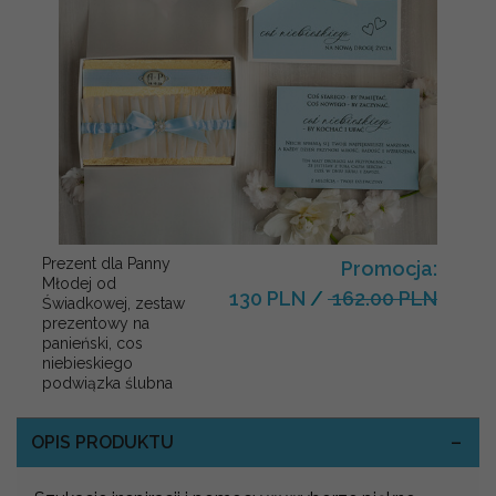
Prezent dla Panny
Promocja:
Młodej od
130 PLN
/
162.00 PLN
Świadkowej, zestaw
prezentowy na
panieński, cos
niebieskiego
podwiązka ślubna
OPIS PRODUKTU