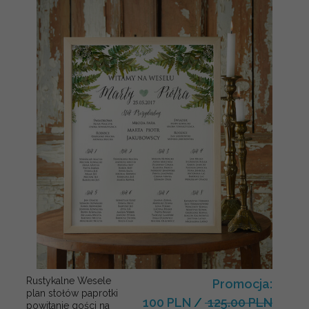
Rustykalne Wesele
Promocja:
plan stołów paprotki
100 PLN
/
125.00 PLN
powitanie gości na