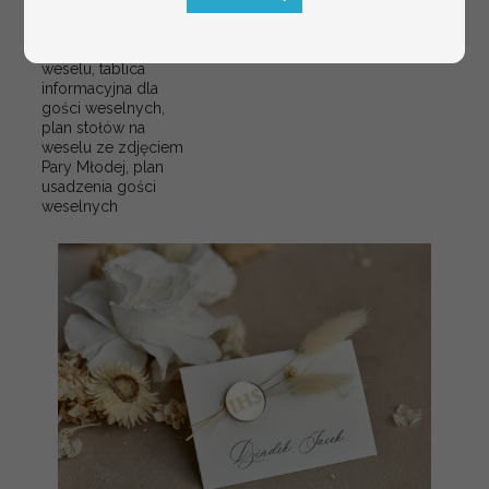
plan stołów
Promocja:
weselnych
100 PLN
/
125.00 PLN
usadzenie gości na
weselu, tablica
informacyjna dla
gości weselnych,
plan stołów na
weselu ze zdjęciem
Pary Młodej, plan
usadzenia gości
weselnych