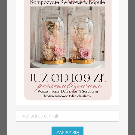
numerki na stół weselny,
dekoracja stołów
weselnych tłoczone
kwiaty
ZAPISZ SIĘ