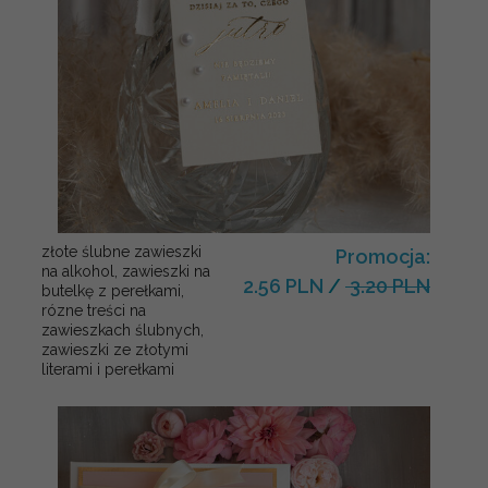
złote ślubne zawieszki
Promocja:
na alkohol, zawieszki na
2.56 PLN
/
3.20 PLN
butelkę z perełkami,
rózne treści na
zawieszkach ślubnych,
zawieszki ze złotymi
literami i perełkami