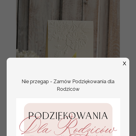
X
Nie przegap - Zamów Podziękowania dla
Rodziców
numerki na stół weselny
Promocja:
z tłoczonymi kwiatami,
10 PLN
/
13.00 PLN
eleganckie numerki na
stoły weselne, tłoczone