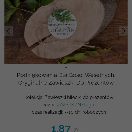
Prev
Nast
-
Podziękowania Dla Gości Weselnych,
Oryginalne Zawieszki Do Prezentów
kolekcja:
Zawieszki bileciki do prezentów
wzór:
40/rstSZN/tago
czas realizacji:
7-10 dni roboczych
1.87
ZŁ