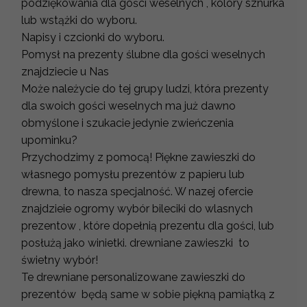
podziękowania dla gości weselnych , kolory sznurka
lub wstążki do wyboru.
Napisy i czcionki do wyboru.
Pomysł na prezenty ślubne dla gości weselnych
znajdziecie u Nas
Może należycie do tej grupy ludzi, która prezenty
dla swoich gości weselnych ma już dawno
obmyślone i szukacie jedynie zwieńczenia
upominku?
Przychodzimy z pomocą! Piękne zawieszki do
własnego pomysłu prezentów z papieru lub
drewna, to nasza specjalność. W nazej ofercie
znajdzieie ogromy wybór bileciki do wlasnych
prezentow , które dopełnią prezentu dla gości, lub
posłużą jako winietki. drewniane zawieszki to
świetny wybór!
Te drewniane personalizowane zawieszki do
prezentów będą same w sobie piękną pamiątką z