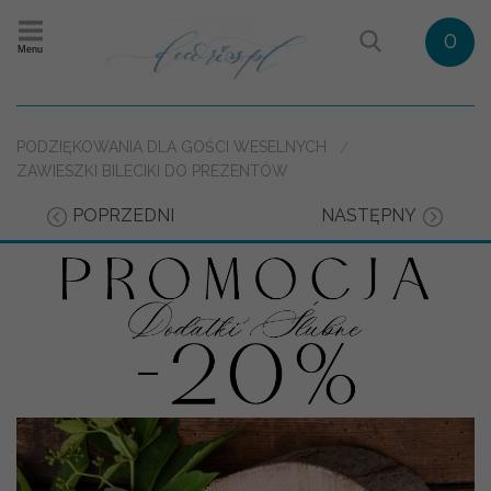
0
Menu
PODZIĘKOWANIA DLA GOŚCI WESELNYCH
ZAWIESZKI BILECIKI DO PREZENTÓW
POPRZEDNI
NASTĘPNY