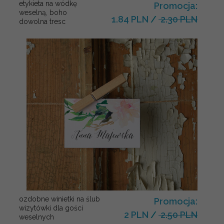
etykieta na wódkę
Promocja:
weselną, boho
1.84 PLN
/
2.30 PLN
dowolna tresc
ozdobne winietki na ślub
Promocja:
wizytówki dla gości
2 PLN
/
2.50 PLN
weselnych