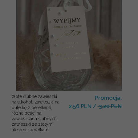
złote ślubne zawieszki
Promocja:
na alkohol, zawieszki na
2.56 PLN
/
3.20 PLN
butelkę z perełkami,
rózne treści na
zawieszkach ślubnych,
zawieszki ze złotymi
literami i perełkami