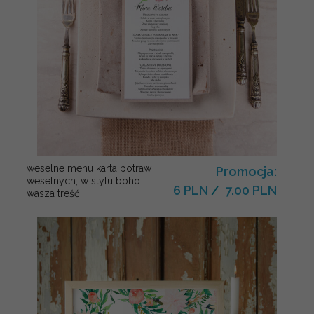
weselne menu karta potraw
Promocja:
weselnych, w stylu boho
6 PLN
/
7.00 PLN
wasza treść