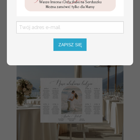
numerki na stół weselny
Promocja:
z tłoczonymi kwiatami,
10 PLN
/
13.00 PLN
eleganckie numerki na
stoły weselne, tłoczone
numerki na stół weselny,
dekoracja stołów
weselnych tłoczone
ZAPISZ SIĘ
kwiaty