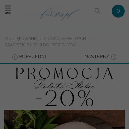
0
Menu
PODZIĘKOWANIA DLA GOŚCI WESELNYCH
ZAWIESZKI BILECIKI DO PREZENTÓW
POPRZEDNI
NASTĘPNY