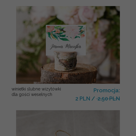
winietki ślubne wizytówki
Promocja:
dla gości weselnych
2 PLN
/
2.50 PLN