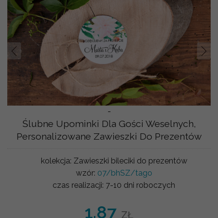
Prev
Nast
-
Ślubne Upominki Dla Gości Weselnych,
Personalizowane Zawieszki Do Prezentów
kolekcja:
Zawieszki bileciki do prezentów
wzór:
07/bhSZ/tago
czas realizacji:
7-10 dni roboczych
1.87
ZŁ