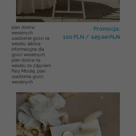
plan stołów
Promocja:
weselnych
100 PLN
/
125.00 PLN
usadzenie gości na
weselu, tablica
informacyjna dla
gości weselnych,
plan stołów na
weselu ze zdjęciem
Pary Młodej, plan
usadzenia gości
weselnych