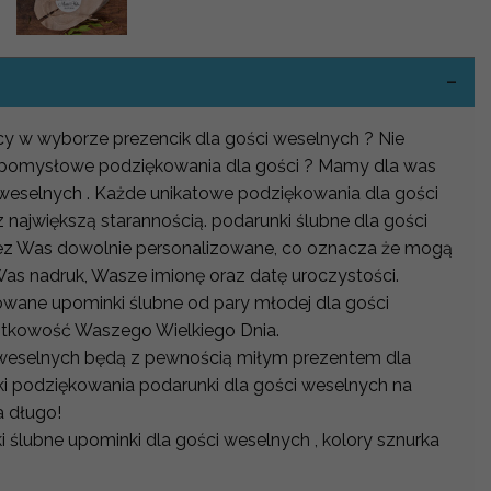
-
ocy w wyborze prezencik dla gości weselnych ? Nie
ć pomysłowe podziękowania dla gości ? Mamy dla was
 weselnych . Każde unikatowe podziękowania dla gości
największą starannością. podarunki ślubne dla gości
z Was dowolnie personalizowane, co oznacza że mogą
as nadruk, Wasze imionę oraz datę uroczystości.
owane upominki ślubne od pary młodej dla gości
ątkowość Waszego Wielkiego Dnia.
 weselnych będą z pewnością miłym prezentem dla
ki podziękowania podarunki dla gości weselnych na
 długo!
i ślubne upominki dla gości weselnych , kolory sznurka