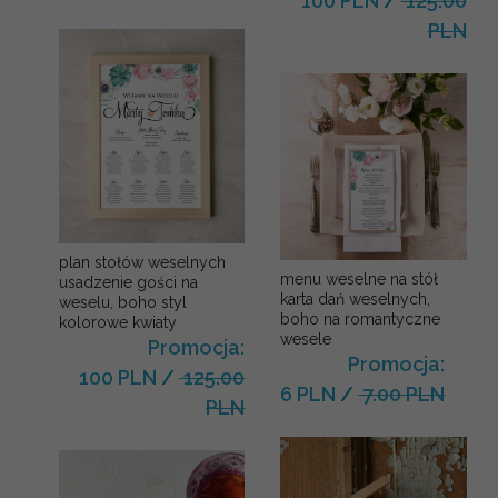
100 PLN
/
125.00
PLN
plan stołów weselnych
menu weselne na stół
usadzenie gości na
karta dań weselnych,
weselu, boho styl
boho na romantyczne
kolorowe kwiaty
wesele
Promocja:
Promocja:
100 PLN
/
125.00
6 PLN
/
7.00 PLN
PLN