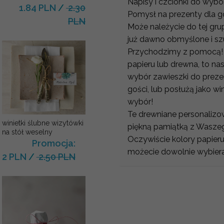
Napisy i czcionki do wybo
1.84 PLN
/
2.30
Pomysł na prezenty dla g
PLN
Może należycie do tej gru
już dawno obmyślone i sz
Przychodzimy z pomocą! 
papieru lub drewna, to na
wybór zawieszki do preze
gości, lub posłużą jako wi
wybór!
Te drewniane personaliz
winietki ślubne wizytówki
piękną pamiątką z Wasze
na stół weselny
Oczywiście kolory papieru
Promocja:
możecie dowolnie wybiera
2 PLN
/
2.50 PLN