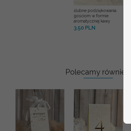
ślubne podziękowania
gościom w formie
aromatycznej kawy
3.50 PLN
Polecamy również: