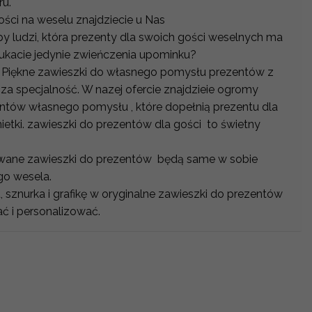
ru.
ości na weselu znajdziecie u Nas
py ludzi, która prezenty dla swoich gości weselnych ma
ukacie jedynie zwieńczenia upominku?
Piękne zawieszki do własnego pomysłu prezentów z
sza specjalność. W nazej ofercie znajdzieie ogromy
ntów własnego pomysłu , które dopełnią prezentu dla
nietki. zawieszki do prezentów dla gości to świetny
owane zawieszki do prezentów będą same w sobie
go wesela.
, sznurka i grafikę w oryginalne zawieszki do prezentów
ć i personalizować.