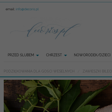
email:
info@decoris.pl
PRZED ŚLUBEM
CHRZEST
NOWORODEK/DZIECI
PODZIĘKOWANIA DLA GOŚCI WESELNYCH
ZAWIESZKI BILE