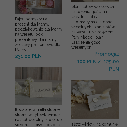
plan stołów weselnych
usadzenie gości na
weselu, tablica
Fajne pomysły na
informacyjna dla gości
prezent dla Mamy,
weselnych, plan stołów
podziękowanie dla Mamy
na weselu ze zdjęciem
na weselu, box
Pary Młodej, plan
prezentowy dla mamy,
usadzenia gości
zestawy prezentowe dla
weselnych
Mamy
Promocja:
231.00 PLN
100 PLN
/
125.00
PLN
tłoczone winietki ślubne,
ślubne wizytówki winietki
na stół weselny, złote lub
złote winietki na komunię,
srebrne napisy tłoczone