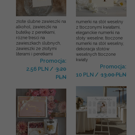
złote ślubne zawieszki na
numerki na stół weselny
alkohol, zawieszki na
z tłoczonymi kwiatami,
butelkę z perełkami,
eleganckie numerki na
rózne treści na
stoły weselne, tłoczone
zawieszkach ślubnych,
numerki na stół weselny,
zawieszki ze złotymi
dekoracja stołów
literami i perełkami
weselnych tłoczone
kwiaty
Promocja:
Promocja:
2.56 PLN
/
3.20
10 PLN
/
13.00 PLN
PLN