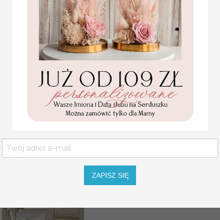
karteczki ślubne winietki
weselne
Promocja:
2 PLN
/
2.50 PLN
ZAPISZ SIĘ