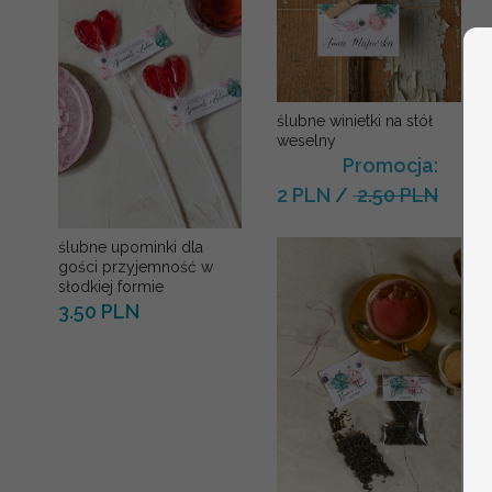
ślubne winietki na stół
weselny
Promocja:
2 PLN
/
2.50 PLN
ślubne upominki dla
gości przyjemność w
słodkiej formie
3.50 PLN