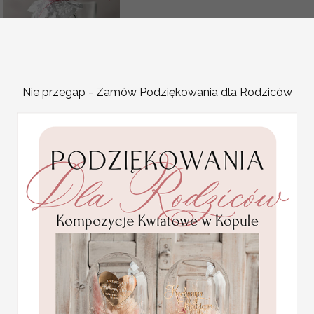
Nie przegap - Zamów Podziękowania dla Rodziców
pomysłowe
podziękowania dla gości,
piersiowki podziekowania
kacowki
Promocja:
4 PLN
/
4.50 PLN