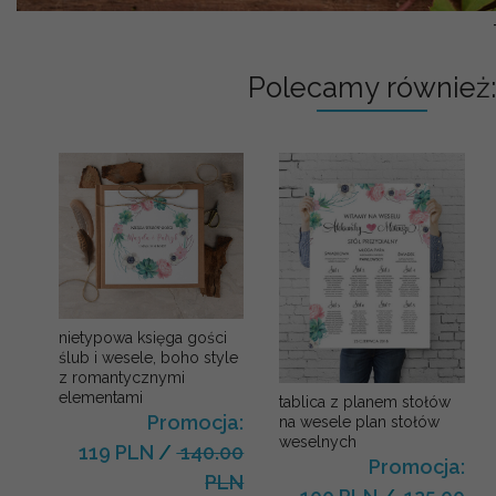
Polecamy również:
nietypowa księga gości
ślub i wesele, boho style
z romantycznymi
elementami
tablica z planem stołów
Promocja:
na wesele plan stołów
weselnych
119 PLN
/
140.00
Promocja:
PLN