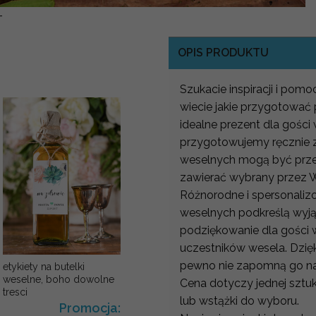
-
OPIS PRODUKTU
Szukacie inspiracji i pom
wiecie jakie przygotowa
idealne prezent dla gości
przygotowujemy ręcznie z 
weselnych mogą być prze
zawierać wybrany przez W
Różnorodne i spersonaliz
weselnych podkreślą wyj
podziękowanie dla gości
uczestników wesela. Dzię
pewno nie zapomną go na
etykiety na butelki
weselne, boho dowolne
Cena dotyczy jednej sztuk
tresci
lub wstążki do wyboru.
Promocja: