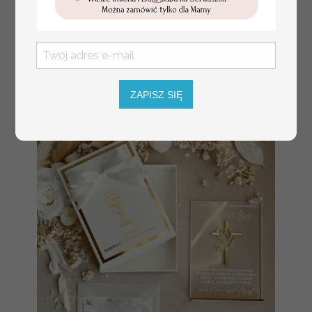
Prezent dla dziecka na narodziny
349.00 PLN
welurowy album na zdjęcia,
pamiątka z pierwszych lat życia
ZAPISZ SIĘ