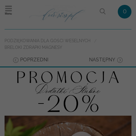
0
Menu
PODZIĘKOWANIA DLA GOŚCI WESELNYCH
BRELOKI ZDRAPKI MAGNESY
POPRZEDNI
NASTĘPNY