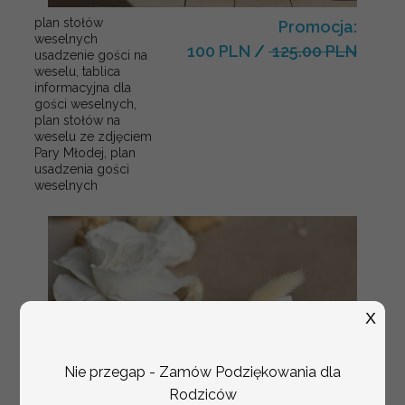
plan stołów
Promocja:
weselnych
100 PLN
/
125.00 PLN
usadzenie gości na
weselu, tablica
informacyjna dla
gości weselnych,
plan stołów na
weselu ze zdjęciem
Pary Młodej, plan
usadzenia gości
weselnych
X
Nie przegap - Zamów Podziękowania dla
Rodziców