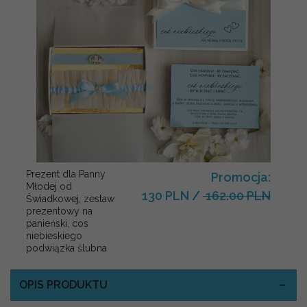
Prezent dla Panny
Promocja:
Młodej od
130 PLN
/
162.00 PLN
Świadkowej, zestaw
prezentowy na
panieński, cos
niebieskiego
podwiązka ślubna
OPIS PRODUKTU