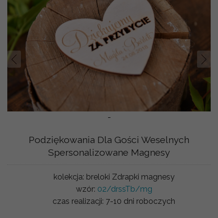
Prev
Nast
-
Podziękowania Dla Gości Weselnych
Spersonalizowane Magnesy
kolekcja:
breloki Zdrapki magnesy
wzór:
02/drssTb/mg
czas realizacji:
7-10 dni roboczych