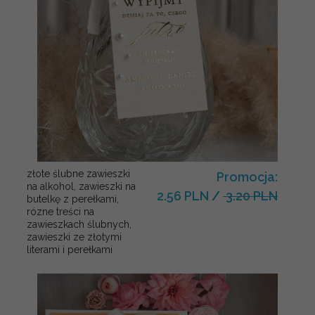
złote ślubne zawieszki
Promocja:
na alkohol, zawieszki na
2.56 PLN
/
3.20 PLN
butelkę z perełkami,
rózne treści na
zawieszkach ślubnych,
zawieszki ze złotymi
literami i perełkami