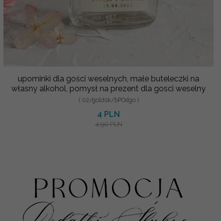
upominki dla gości weselnych, małe buteleczki na
własny alkohol, pomysł na prezent dla gosci weselny
( 02/goldsk/bPOdgo )
4 PLN
4.90 PLN