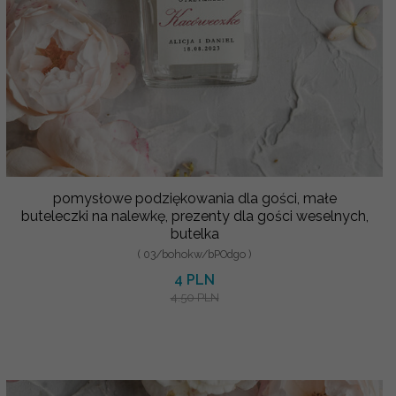
pomysłowe podziękowania dla gości, małe
buteleczki na nalewkę, prezenty dla gości weselnych,
butelka
( 03/bohokw/bPOdgo )
4 PLN
4.50 PLN