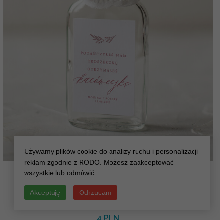
Używamy plików cookie do analizy ruchu i personalizacji
reklam zgodnie z RODO. Możesz zaakceptować
pomysłowe podziękowania dla gości buteleczki
wszystkie lub odmówić.
piersióweczki kacóweczki, prezenty dla gości
weselnych
Akceptuję
Odrzucam
( 03/MinJedwab/bPOdgo )
4 PLN