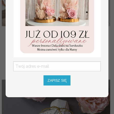
piękne podziękowania, butelka na nalewka prezent
dla gości weselnych, pomysł na prezent dla gości we
( 03/CBsz/bPOdgo )
4 PLN
4.50 PLN
ZAPISZ SIĘ