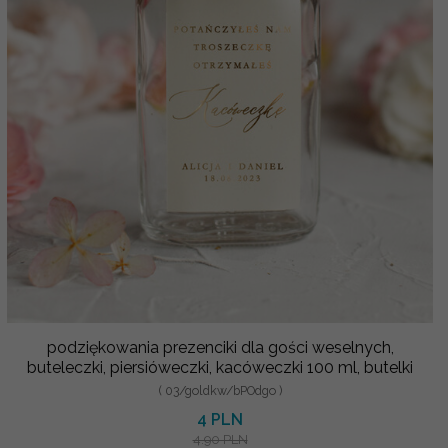
podziękowania prezenciki dla gości weselnych,
buteleczki, piersióweczki, kacóweczki 100 ml, butelki
( 03/goldkw/bPOdgo )
4 PLN
4.90 PLN