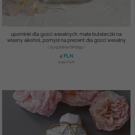
upominki dla gości weselnych, małe buteleczki na
własny alkohol, pomysł na prezent dla gosci weselny
( 05/goldkw/bPOdgo )
4 PLN
4.90 PLN