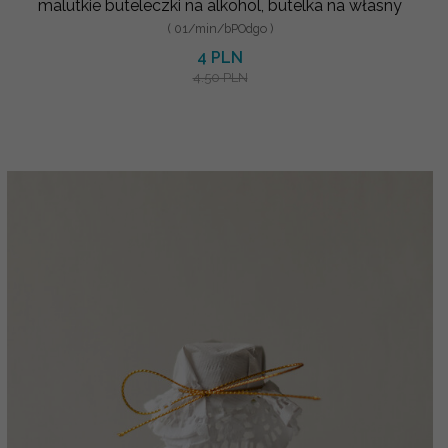
malutkie buteleczki na alkohol, butelka na własny
( 01/min/bPOdgo )
4 PLN
4.50 PLN