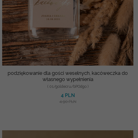
podziękowanie dla gości weselnych, kacóweczka do
własnego wypełnienia
( 01/goldecru/bPOdgo )
4 PLN
4.90 PLN