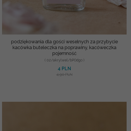
podziękowania dla gości weselnych za przybycie
kacówka buteleczka na poprawiny, kacóweczka
pojemność
( 02/akrylwel/bPOdgo )
4 PLN
4.90 PLN