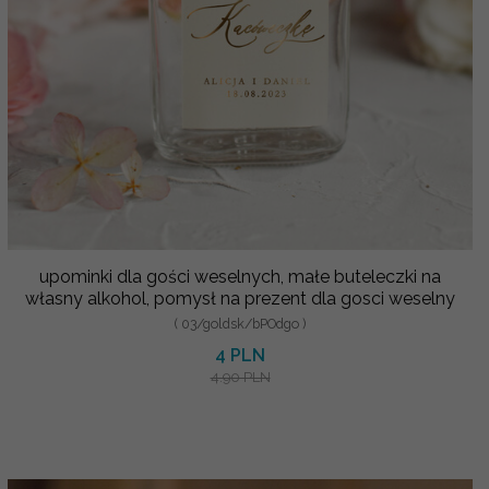
upominki dla gości weselnych, małe buteleczki na
własny alkohol, pomysł na prezent dla gosci weselny
( 03/goldsk/bPOdgo )
4 PLN
4.90 PLN