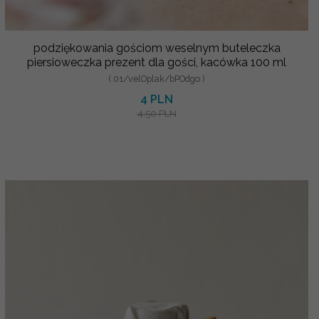
podziękowania gościom weselnym buteleczka
piersioweczka prezent dla gości, kacówka 100 ml
( 01/velOplak/bPOdgo )
4 PLN
4.50 PLN