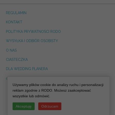
REGULAMIN
KONTAKT
POLITYKA PRYWATNOSCI RODO
WYSYŁKA I ODBIÓR OSOBISTY
O NAS
CIASTECZKA
DLA WEDDING PLANERA
dreskot.com
Używamy plików cookie do analizy ruchu i personalizacji
info@decoris.pl
reklam zgodnie z RODO. Możesz zaakceptować
wszystkie lub odmówić.
Akceptuję
Odrzucam