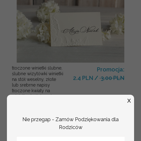
tłoczone winietki ślubne,
Promocja:
ślubne wizytówki winietki
2.4 PLN
/
3.00 PLN
na stół weselny, złote
lub srebrne napisy
tłoczone kwiaty na
winietkach ślubnych
X
Nie przegap - Zamów Podziękowania dla
Rodziców