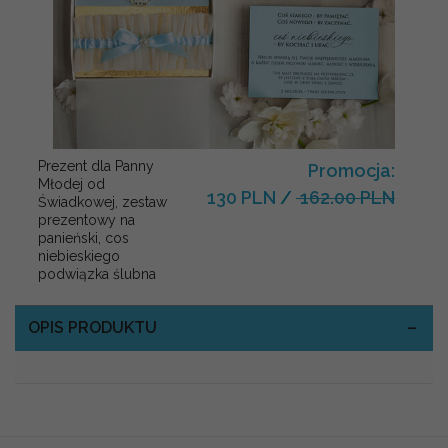
Prezent dla Panny
Promocja:
Młodej od
130 PLN
/
162.00 PLN
Świadkowej, zestaw
prezentowy na
panieński, cos
niebieskiego
podwiązka ślubna
OPIS PRODUKTU