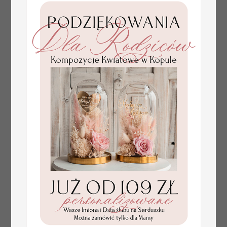
numerki na stół weselny
Promocja:
z tłoczonymi kwiatami,
10 PLN
/
13.00 PLN
eleganckie numerki na
stoły weselne, tłoczone
numerki na stół weselny,
dekoracja stołów
weselnych tłoczone
kwiaty