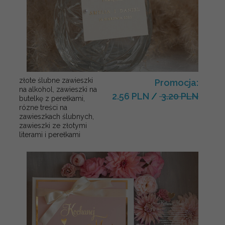
złote ślubne zawieszki
Promocja:
na alkohol, zawieszki na
2.56 PLN
/
3.20 PLN
butelkę z perełkami,
rózne treści na
zawieszkach ślubnych,
zawieszki ze złotymi
literami i perełkami