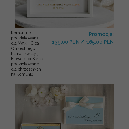
Komunijne
Promocja:
podziękowanie
139.00 PLN
/
165.00 PLN
dla Matki i Ojca
Chrzestnego
Rama i kwiaty ,
Flowerbox Serce
podziękowania
dla chrzestnych
na Komunię