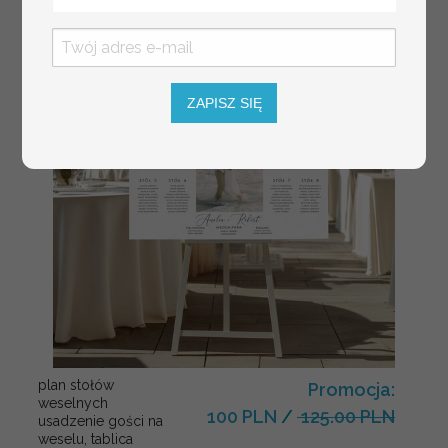
ZAPISZ SIĘ
plan stołów
Promocja:
weselnych
100 PLN
/
125.00 PLN
usadzenie gości na
weselu, tablica