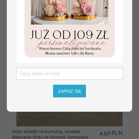
plan stołów na
weselu ze zdjęciem
Pary Młodej, plan
usadzenia gości
weselnych
ZAPISZ SIĘ
złote winietki na komunię, winietka
4.50 PLN
dekoracja stołu na komunii, komunijne