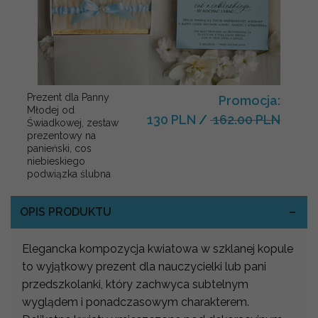
Prezent dla Panny
Promocja:
Młodej od
130 PLN
/
162.00 PLN
Świadkowej, zestaw
prezentowy na
panieński, cos
niebieskiego
podwiązka ślubna
OPIS PRODUKTU
Elegancka kompozycja kwiatowa w szklanej kopule
to wyjątkowy prezent dla nauczycielki lub pani
przedszkolanki, który zachwyca subtelnym
wyglądem i ponadczasowym charakterem.