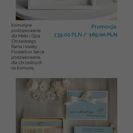
Komunijne
Promocja:
podziękowanie
139.00 PLN
/
165.00 PLN
dla Matki i Ojca
Chrzestnego
Rama i kwiaty ,
Flowerbox Serce
podziękowania
dla chrzestnych
na Komunię