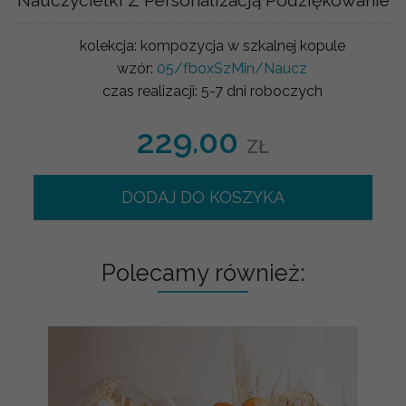
kolekcja:
kompozycja w szkalnej kopule
wzór:
05/fboxSzMin/Naucz
czas realizacji:
5-7 dni roboczych
229.00
ZŁ
DODAJ DO KOSZYKA
Polecamy również: