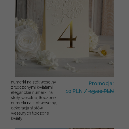
numerki na stół weselny
Promocja:
z tłoczonymi kwiatami,
10 PLN
/
13.00 PLN
eleganckie numerki na
stoły weselne, tłoczone
numerki na stół weselny,
dekoracja stołów
weselnych tłoczone
kwiaty