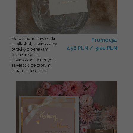
złote ślubne zawieszki
Promocja:
na alkohol, zawieszki na
2.56 PLN
/
3.20 PLN
butelkę z perełkami,
rózne treści na
zawieszkach ślubnych,
zawieszki ze złotymi
literami i perełkami