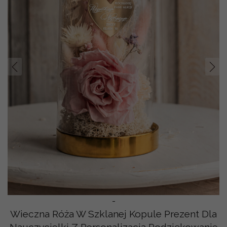
Prev
Nast
-
Wieczna Róża W Szklanej Kopule Prezent Dla
Nauczycielki Z Personalizacją Podziękowanie