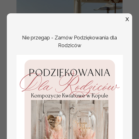
X
Nie przegap - Zamów Podziękowania dla
Rodziców
plan stołów
Promocja:
weselnych
100 PLN
/
125.00 PLN
usadzenie gości na
weselu, tablica
informacyjna dla
gości weselnych,