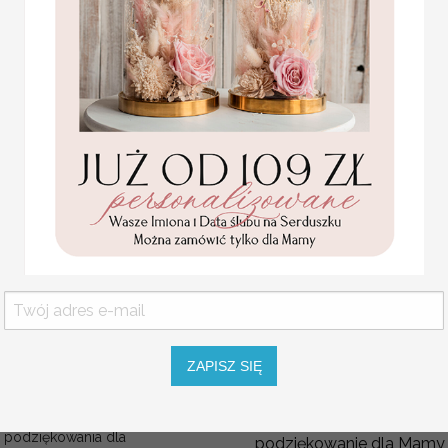
personalizowana
rodzicom. Dla Rodziców 
Pamiątka Komunijna
i wzruszającej uroczystośc
opakowanie na pieniądze
Promocja:
Nie możecie znaleźć
podz
85.00 PLN
/
105.00
wszystkie nasze pomysł 
zamówienie , postaramy 
PLN
specjalnie dla was !
Mama to najważniejsza os
życie.
Dlatego
prezent dla Ma
trafiony w gust aby sprawi
Dostępne kolory kubków
różowy i granatowy
proszę o wpisanie w uwa
kubek wysyłamy losowo
Komunijne
ZAPISZ SIĘ
podziękowanie dla Matki i
Ojca Chrzestnego Rama i
Wyjątkowe prezenty dla 
kwiaty , Flowerbox Serce
podziękowania dla
podziękowanie dla Mamy 