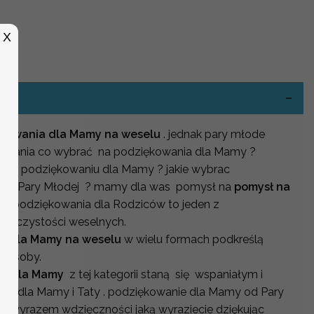
X
kowania dla Mamy na weselu
. jednak pary młode
wyzwania co wybrać na podziękowania dla Mamy ?
co w podziękowaniu dla Mamy ? jakie wybrac
 od Pary Młodej ? mamy dla was pomysł na
pomysł na
y
. podziękowania dla Rodziców to jeden z
uroczystości weselnych.
t dla Mamy na weselu
w wielu formach podkreślą
j osoby.
ia dla Mamy
z tej kategorii staną się wspaniałym i
em dla Mamy i Taty . podziękowanie dla Mamy od Pary
 wyrazem wdzięczności jaką wyraziecie dziękując