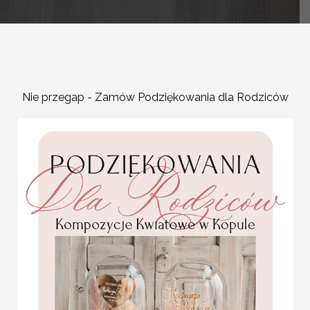
-
OPIS PRODUKTU
Nie przegap - Zamów Podziękowania dla Rodziców
Warto pamiętać o
podzię
czesto stają w obliczu 
Zadajecie sobie pytanie 
podziękowanie dla Mamy
podziękowania dla Mam
najważniejszych punktów 
Spersonalizowane
prezen
wyjątkowość obdarowane
pomysł na podziękowan
Statuetka pamiątka
niepowtarzalnym prezent
Pierwszej Komunii w
pudełku,
Młodej będzie niebywałym