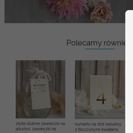
Polecamy również:
złote ślubne zawieszki na
numerki na stół weselny
alkohol, zawieszki na
z tłoczonymi kwiatami,