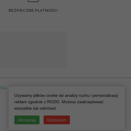
BEZPIECZNE PŁATNOŚCI
ZKA
DLA WEDDING PLANERA
dreskot.com
Używamy plików cookie do analizy ruchu i personalizacji
reklam zgodnie z RODO. Możesz zaakceptować
wszystkie lub odmówić.
Akceptuję
Odrzucam