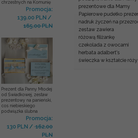
chrzestnych na Komunię
prezentowe dla Mamy
Promocja:
Papierowe pudełko preze
139.00 PLN
/
nadruk życzeń na przezro
165.00 PLN
zestaw zawiera
różową filiżankę
czekolada z owocami
herbata adalbert's
świeczka w kształcie róż
Prezent dla Panny Młodej
od Świadkowej, zestaw
prezentowy na panieński,
cos niebieskiego
podwiązka ślubna
Promocja:
130 PLN
/
162.00
PLN