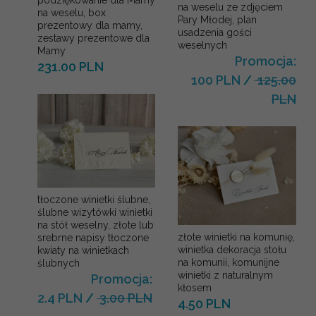
podziękowanie dla Mamy
na weselu ze zdjęciem
na weselu, box
Pary Młodej, plan
prezentowy dla mamy,
usadzenia gości
zestawy prezentowe dla
weselnych
Mamy
Promocja:
231.00 PLN
100 PLN
/
125.00
PLN
tłoczone winietki ślubne,
ślubne wizytówki winietki
na stół weselny, złote lub
złote winietki na komunię,
srebrne napisy tłoczone
winietka dekoracja stołu
kwiaty na winietkach
na komunii, komunijne
ślubnych
winietki z naturalnym
Promocja:
kłosem
2.4 PLN
/
3.00 PLN
4.50 PLN