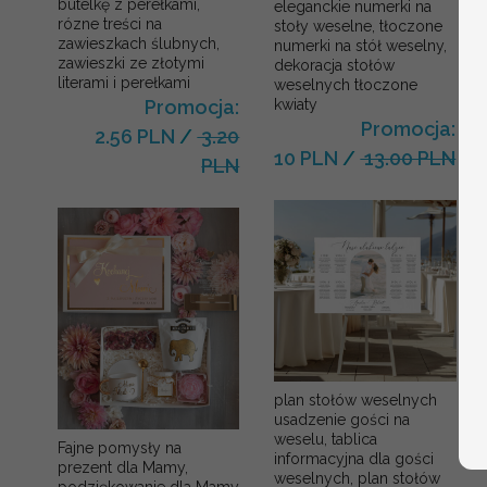
butelkę z perełkami,
eleganckie numerki na
rózne treści na
stoły weselne, tłoczone
zawieszkach ślubnych,
numerki na stół weselny,
zawieszki ze złotymi
dekoracja stołów
literami i perełkami
weselnych tłoczone
kwiaty
Promocja:
Promocja:
2.56 PLN
/
3.20
10 PLN
/
13.00 PLN
PLN
plan stołów weselnych
usadzenie gości na
weselu, tablica
Fajne pomysły na
informacyjna dla gości
prezent dla Mamy,
weselnych, plan stołów