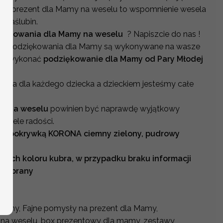
zaś prezent dla Mamy na weselu to wspomnienie wesela
i zaślubin.
iękowania dla Mamy na weselu
? Napiszcie do nas !
na podziękowania dla Mamy są wykonywane na wasze
się wykonać
podziękowanie dla Mamy od Pary Młodej
oba dla każdego dziecka a dzieckiem jesteśmy całe
my na weselu
powinien być naprawdę wyjątkowy
ł wiele radości.
 z pokrywką KORONA ciemny zielony, pudrowy
gach koloru kubra, w przypadku braku informacji
 wybrany
Mamy, Fajne pomysły na prezent dla Mamy,
na weselu, box prezentowy dla mamy, zestawy