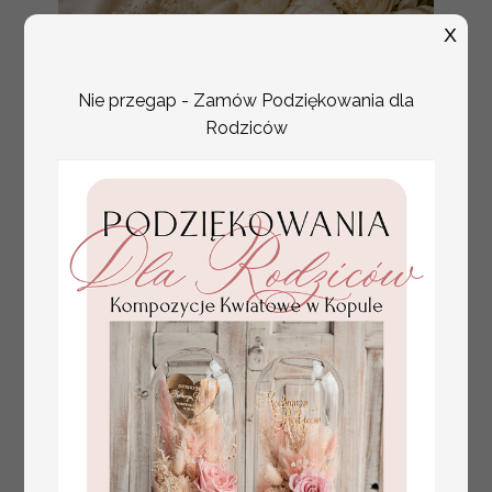
X
Nie przegap - Zamów Podziękowania dla
Rodziców
Prezent dla dziecka na narodziny
349.00 PLN
welurowy album na zdjęcia,
pamiątka z pierwszych lat życia