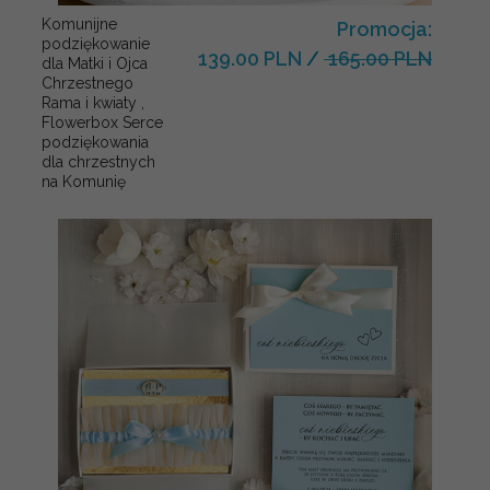
Komunijne
Promocja:
podziękowanie
139.00 PLN
/
165.00 PLN
dla Matki i Ojca
Chrzestnego
Rama i kwiaty ,
Flowerbox Serce
podziękowania
dla chrzestnych
na Komunię