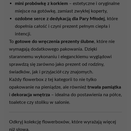
mini
probówkę
z
korkiem
–
estetyczne
i
oryginalne
miejsce
na
gotówkę,
zamiast
zwykłej
koperty,
ozdobne
serce
z
dedykacją
dla
Pary
Młodej
,
które
dopełnia
całość
i
czyni
prezent
pełnym
ciepła
i
intencji.
To
gotowe
do
wręczenia
prezenty
ślubne
,
które
nie
wymagają
dodatkowego
pakowania.
Dzięki
starannemu
wykonaniu
i
eleganckiemu
wyglądowi
sprawdzą
się
zarówno
jako
prezent
od
rodziny,
świadków,
jak
i
przyjaciół
czy
znajomych.
Każdy
flowerbox
z
tej
kategorii
to
nie
tylko
opakowanie
na
pieniądze,
ale
również
trwała
pamiątka
i
dekoracja
wnętrza
–
idealna
do
postawienia
na
półce,
toaletce
czy
stoliku
w
salonie.
Odkryj
kolekcję
flowerboxów,
które
wyrażają
więcej
niż
słowa.