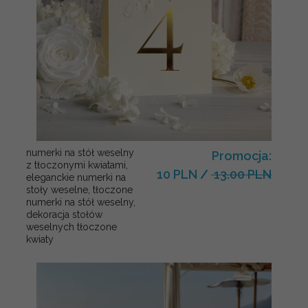
numerki na stół weselny
Promocja:
z tłoczonymi kwiatami,
10 PLN
/
13.00 PLN
eleganckie numerki na
stoły weselne, tłoczone
numerki na stół weselny,
dekoracja stołów
weselnych tłoczone
kwiaty