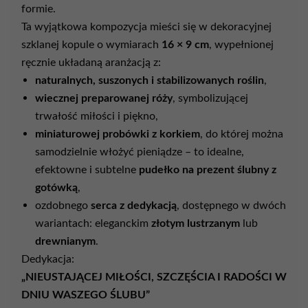
formie.
Ta
wyjątkowa
kompozycja
mieści
się
w
dekoracyjnej
szklanej
kopule
o
wymiarach
16 ×
9
cm
,
wypełnionej
ręcznie
układaną
aranżacją
z:
naturalnych,
suszonych
i
stabilizowanych
roślin
,
wiecznej
preparowanej
róży
,
symbolizującej
trwałość
miłości
i
piękno,
miniaturowej
probówki
z
korkiem
,
do
której
można
samodzielnie
włożyć
pieniądze –
to
idealne,
efektowne
i
subtelne
pudełko
na
prezent
ślubny
z
gotówką
,
ozdobnego
serca
z
dedykacją
,
dostępnego
w
dwóch
wariantach:
eleganckim
złotym
lustrzanym
lub
drewnianym
.
Dedykacja:
„
NIEUSTAJĄCEJ
MIŁOŚCI,
SZCZĘŚCIA
I
RADOŚCI
W
DNIU
WASZEGO
ŚLUBU”