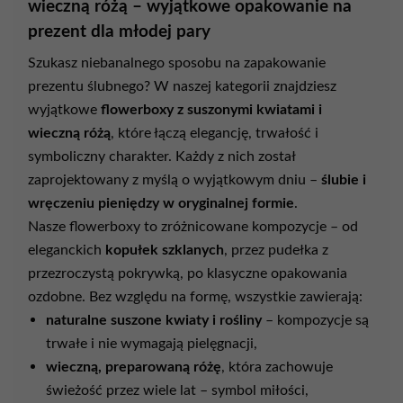
wieczną
różą –
wyjątkowe
opakowanie
na
prezent
dla
młodej
pary
Szukasz
niebanalnego
sposobu
na
zapakowanie
prezentu
ślubnego?
W
naszej
kategorii
znajdziesz
wyjątkowe
flowerboxy
z
suszonymi
kwiatami
i
wieczną
różą
,
które
łączą
elegancję,
trwałość
i
symboliczny
charakter.
Każdy
z
nich
został
zaprojektowany
z
myślą
o
wyjątkowym
dniu –
ślubie
i
wręczeniu
pieniędzy
w
oryginalnej
formie
.
Nasze
flowerboxy
to
zróżnicowane
kompozycje –
od
eleganckich
kopułek
szklanych
,
przez
pudełka
z
przezroczystą
pokrywką,
po
klasyczne
opakowania
ozdobne.
Bez
względu
na
formę,
wszystkie
zawierają:
naturalne
suszone
kwiaty
i
rośliny
–
kompozycje
są
trwałe
i
nie
wymagają
pielęgnacji,
wieczną,
preparowaną
różę
,
która
zachowuje
świeżość
przez
wiele
lat –
symbol
miłości,