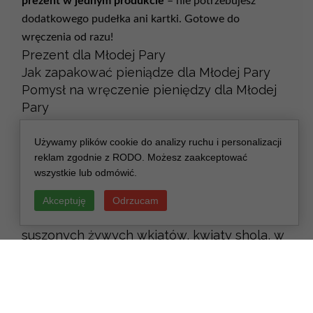
prezent
w
jednym
produkcie
–
nie
potrzebujesz
dodatkowego
pudełka
ani
kartki.
Gotowe
do
wręczenia
od
razu!
Prezent dla Młodej Pary
Jak zapakować pieniądze dla Młodej Pary
Pomysł na wręczenie pieniędzy dla Młodej
Pary
Box z kwiatami dla Pary Młodej, flowerbox
Serduszko z białymi napisami dodatkowo
Używamy plików cookie do analizy ruchu i personalizacji
reklam zgodnie z RODO. Możesz zaakceptować
płatne
wszystkie lub odmówić.
Szklana kopułka ze złotą podstawą
wysokość 19 cm
Akceptuję
Odrzucam
Kompozycja ręcznie wykonywana z różnych
suszonych żywych wkiatów, kwiaty shola, w
zależności od wzoru preparowana wieczna
róża