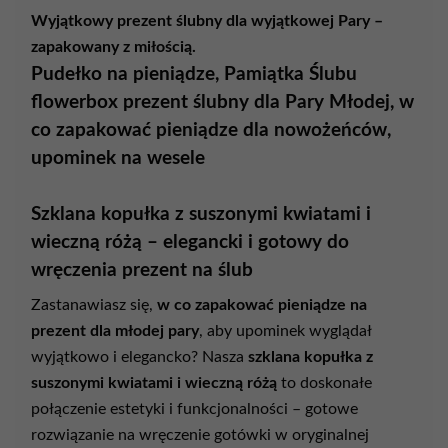
Wyjątkowy
prezent
ślubny
dla
wyjątkowej
Pary –
zapakowany
z
miłością.
Pudełko na pieniądze, Pamiątka Ślubu
flowerbox prezent ślubny dla Pary Młodej, w
co zapakować pieniądze dla nowożeńców,
upominek na wesele
Szklana
kopułka
z
suszonymi
kwiatami
i
wieczną
różą –
elegancki
i
gotowy
do
wręczenia
prezent
na
ślub
Zastanawiasz
się,
w
co
zapakować
pieniądze
na
prezent
dla
młodej
pary
,
aby
upominek
wyglądał
wyjątkowo
i
elegancko?
Nasza
szklana
kopułka
z
suszonymi
kwiatami
i
wieczną
różą
to
doskonałe
połączenie
estetyki
i
funkcjonalności –
gotowe
rozwiązanie
na
wręczenie
gotówki
w
oryginalnej