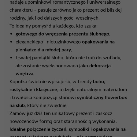
nadaje
upominkowi
romantycznego
i
uniwersalnego
charakteru –
pasuje
zarówno
jako
prezent
od
bliskiej
rodziny,
jak
i
od
dalszych
gości
weselnych.
To
idealny
pomysł
dla
każdego,
kto
szuka:
gotowego
do
wręczenia
prezentu
ślubnego
,
eleganckiego
i
nietuzinkowego
opakowania
na
pieniądze
dla
młodej
pary
,
trwałej
pamiątki
ślubu,
która
nie
trafi
do
szuflady,
ale
zostanie
wyeksponowana
jako
dekoracja
wnętrza
.
Kopułka
świetnie
wpisuje
się
w
trendy
boho,
rustykalne
i
klasyczne
,
a
dzięki
naturalnym
materiałom
i
trwałości
kompozycji
stanowi
symboliczny
flowerbox
na
ślub
,
który
nie
zwiędnie.
Zamów
już
dziś
ten
unikatowy
prezent
i
zaskocz
nowożeńców
formą
oraz
starannością
wykonania.
Idealne
połączenie
życzeń,
symboliki
i
opakowania
na