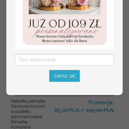
ZAPISZ SIĘ
Statuetka pamiątka
Promocja:
Pierwszej Komunii
85.00 PLN
/
105.00 PLN
w pudełku,
personalizowana
Pamiątka
Komunijna