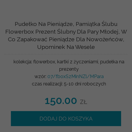
Pudełko Na Pieniądze, Pamiątka Ślubu
Flowerbox Prezent Ślubny Dla Pary Młodej, W
Co Zapakować Pieniądze Dla Nowożeńców,
Upominek Na Wesele
kolekcja:
flowerbox, kartki z życzeniami, pudełka na
prezenty
wzór:
07/fboxSzMinNZl/MPara
czas realizacji:
5-10 dni roboczych
150.00
ZŁ
DODAJ DO KOSZYKA