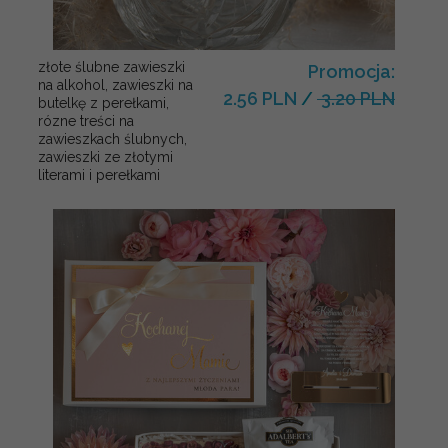
złote ślubne zawieszki
Promocja:
na alkohol, zawieszki na
2.56 PLN
/
3.20 PLN
butelkę z perełkami,
rózne treści na
zawieszkach ślubnych,
zawieszki ze złotymi
literami i perełkami