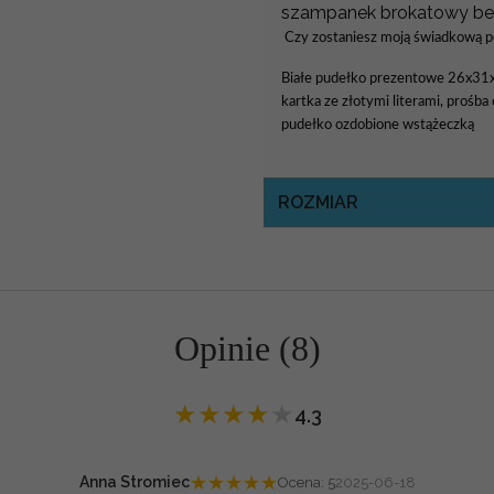
szampanek brokatowy be
Czy zostaniesz moją świadkową p
Białe pudełko prezentowe 26x3
kartka ze złotymi literami, prośb
pudełko ozdobione wstążeczką
ROZMIAR
Opinie (8)
★
★
★
★
★
4.3
★
★
★
★
★
Anna Stromiec
Ocena: 5
2025-06-18