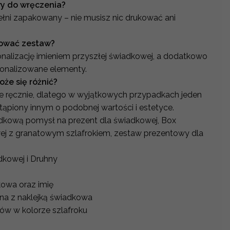
wy do wręczenia?
ełni zapakowany – nie musisz nic drukować ani
zować zestaw?
onalizację imieniem przyszłej świadkowej, a dodatkowo
sonalizowane elementy.
że się różnić?
 ręcznie, dlatego w wyjątkowych przypadkach jeden
ąpiony innym o podobnej wartości i estetyce.
dkową pomysł na prezent dla świadkowej, Box
ej z granatowym szlafrokiem, zestaw prezentowy dla
kowej i Druhny
i
kowa oraz imię
ana z naklejką świadkowa
w w kolorze szlafroku