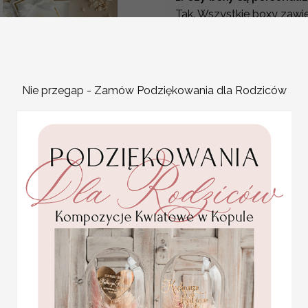
Tak. Wszystkie boxy zawi
lub podziękowanie – dop
2. Czy boxy są gotowe d
Tak. Każdy zestaw jest e
dodatkowych przygotowa
Nie przegap - Zamów Podziękowania dla Rodziców
3. Czy mogę wybrać box 
Statuetka pamiątka
podziękowanie?
Pierwszej Komunii w
pudełku,
Oczywiście. W zależności
personalizowana
świadkowanie lub podziękow
Pamiątka Komunijna
4. Jakie rodzaje boxów 
opakowanie na pieniądze
Promocja:
Oferujemy zarówno mini p
85.00 PLN
/
105.00
prezentowe z dodatkami, t
PLN
kosmetyczne czy porcelano
5. Czy box nadaje się n
Tak. Dzięki temu, że boxy
rozwiązanie również wtedy
Zestaw prezentowy „Czy 