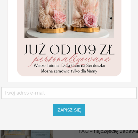
Prośba o świadkowanie – 
Chcesz w wyjątkowy sposó
świadkowanie?
Nasz elegancki box preze
najważniejszych pytań pr
Komunijne
Każdy zestaw pakujemy rę
podziękowanie dla Matki i
zastrzegamy możliwość z
Ojca Chrzestnego Rama i
kwiaty , Flowerbox Serce
– tak, aby całość pozostał
podziękowania dla
Przyszła świadkowa z pew
chrzestnych na Komunię
personalizowany prezent 
Promocja:
„Czy zostaniesz moją ś
139.00 PLN
/
[FRAZA] z imieniem to idea
165.00 PLN
siostry, zapakowana w el
[FRAZA] to starannie sk
oryginalny i wzruszający 
ZAPISZ SIĘ
[FRAZA] łączy estetykę, p
jednego z najważniejszy
FAQ – najczęściej zadawa