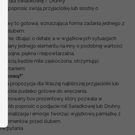
box dla Świadkowej / Druhny
b poprosić swoją przyjaciółkę lub siostrę o
ntowy to gotowa, wzruszająca forma zadania jednego z
zed ślubem.
cznie, dbając o detale, a w wyjątkowych sytuacjach
amiany jednego elementu na inny o podobnej wartości
a spójna, piękna i niepowtarzalna.
nością będzie mile zaskoczona, otrzymując
z pytaniem:
wiadkową?”
lna propozycja dla Waszej najbliższej przyjaciółki lub
eganckie pudełko gotowe do wręczenia.
omponowany box prezentowy, który pozwala w
sposób poprosić o podjęcie roli Świadkowej lub Druhny.
ersonalizację i emocje, tworząc wyjątkową pamiątkę z
ch momentów przed ślubem.
ne pytania