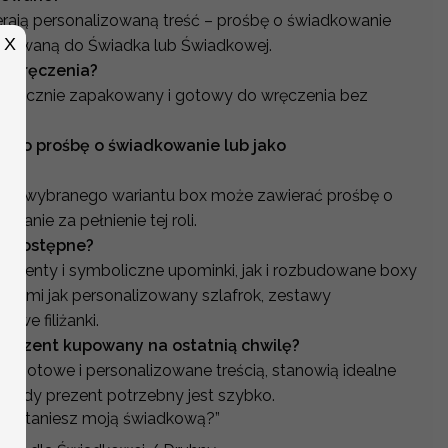
erają personalizowaną treść – prośbę o świadkowanie
X
asowaną do Świadka lub Świadkowej.
o wręczenia?
stetycznie zapakowany i gotowy do wręczenia bez
ń.
jako prośbę o świadkowanie lub jako
 od wybranego wariantu box może zawierać prośbę o
anie za pełnienie tej roli.
są dostępne?
rezenty i symboliczne upominki, jak i rozbudowane boxy
akimi jak personalizowany szlafrok, zestawy
we filiżanki.
a prezent kupowany na ostatnią chwilę?
 są gotowe i personalizowane treścią, stanowią idealne
, gdy prezent potrzebny jest szybko.
zostaniesz moją świadkową?”