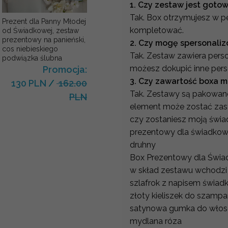
1. Czy zestaw jest goto
Tak. Box otrzymujesz w p
Prezent dla Panny Młodej
kompletować.
od Świadkowej, zestaw
prezentowy na panieński,
2. Czy mogę spersonali
cos niebieskiego
Tak. Zestaw zawiera pers
podwiązka ślubna
możesz dokupić inne per
Promocja:
3. Czy zawartość boxa mo
130 PLN
/
162.00
Tak. Zestawy są pakowane
PLN
element może zostać zast
czy zostaniesz moją świa
prezentowy dla świadkow
druhny
Box Prezentowy dla Świad
w skład zestawu wchodz
szlafrok z napisem świad
złoty kieliszek do szamp
satynowa gumka do włosó
mydlana róza