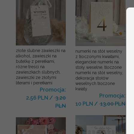
złote ślubne zawieszki na
numerki na stół weselny
alkohol, zawieszki na
z tłoczonymi kwiatami,
butelkę z perełkami,
eleganckie numerki na
rózne treści na
stoły weselne, tłoczone
zawieszkach ślubnych,
numerki na stół weselny,
zawieszki ze złotymi
dekoracja stołów
literami i perełkami
weselnych tłoczone
kwiaty
Promocja:
Promocja:
2.56 PLN
/
3.20
10 PLN
/
13.00 PLN
PLN