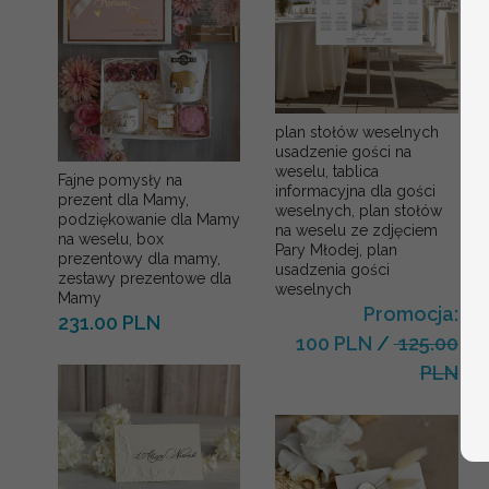
plan stołów weselnych
usadzenie gości na
weselu, tablica
Fajne pomysły na
informacyjna dla gości
prezent dla Mamy,
weselnych, plan stołów
podziękowanie dla Mamy
na weselu ze zdjęciem
na weselu, box
Pary Młodej, plan
prezentowy dla mamy,
usadzenia gości
zestawy prezentowe dla
weselnych
Mamy
Promocja:
231.00 PLN
100 PLN
/
125.00
PLN