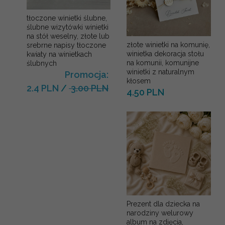
tłoczone winietki ślubne,
ślubne wizytówki winietki
na stół weselny, złote lub
złote winietki na komunię,
srebrne napisy tłoczone
winietka dekoracja stołu
kwiaty na winietkach
na komunii, komunijne
ślubnych
winietki z naturalnym
Promocja:
kłosem
2.4 PLN
/
3.00 PLN
4.50 PLN
Prezent dla dziecka na
narodziny welurowy
album na zdjęcia,