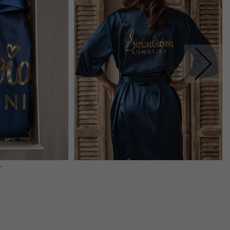
Nastepne
-