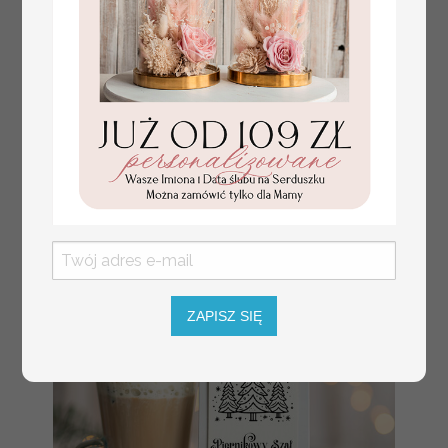
kartki świąteczne dla firm
8.20 / 6.67 PLN
Drewniana bombka zawieszka
brutto / netto
na choinke z Logo firmy
świateczna kartka firmowa
ZAPISZ SIĘ