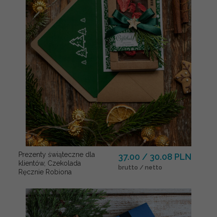
Prezenty świąteczne dla
37.00 / 30.08 PLN
klientów, Czekolada
brutto / netto
Ręcznie Robiona