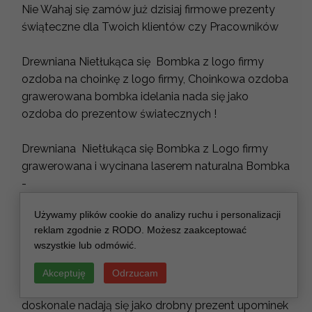
Nie Wahaj się zamów już dzisiaj firmowe prezenty
świąteczne dla Twoich klientów czy Pracowników
Drewniana Nietłukąca się Bombka z logo firmy
ozdoba na choinkę z logo firmy, Choinkowa ozdoba
grawerowana bombka idelania nada się jako
ozdoba do prezentow światecznych !
Drewniana Nietłukąca się Bombka z Logo firmy
grawerowana i wycinana laserem naturalna Bombka
-
Bombka dla firm z logo to idealny prezent dla
Używamy plików cookie do analizy ruchu i personalizacji
Klientów Bombka zawieszka się zawieszka na
reklam zgodnie z RODO. Możesz zaakceptować
choinkę, z możliwością wygrawerowania logo firmy
wszystkie lub odmówić.
lub instytucji.
Jeżeli w firmie ważne są wartości ekologiczne to
Akceptuję
Odrzucam
drewniane bombki będą strzałem w dziesiątkę -
doskonale nadają się jako drobny prezent upominek