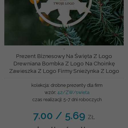
-
Prezent Biznesowy Na Święta Z Logo
Drewniana Bombka Z Logo Na Choinkę
Zawieszka Z Logo Firmy Snieżynka Z Logo
kolekcja:
drobne prezenty dla firm
wzór:
42/ZW/swieta
czas realizacji:
5-7 dni roboczych
7.00
/
5.69
ZŁ