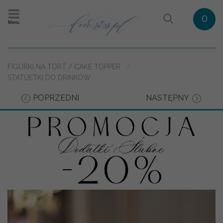
0
Menu
FIGURKI NA TORT / CAKE TOPPER
STATUETKI DO DRINKÓW
POPRZEDNI
NASTĘPNY