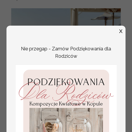
X
Nie przegap - Zamów Podziękowania dla
Rodziców
plan stołów weselnych
Promocja:
usadzenie gości na