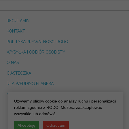
REGULAMIN
KONTAKT
POLITYKA PRYWATNOSCI RODO
WYSYŁKA I ODBIÓR OSOBISTY
O NAS
CIASTECZKA
DLA WEDDING PLANERA
dreskot.com
Używamy plików cookie do analizy ruchu i personalizacji
info@decoris.pl
reklam zgodnie z RODO. Możesz zaakceptować
wszystkie lub odmówić.
Akceptuję
Odrzucam