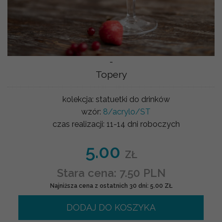
-
Topery
kolekcja:
statuetki do drinków
wzór:
8/acrylo/ST
czas realizacji:
11-14 dni roboczych
5.00
ZŁ
Stara cena: 7.50 PLN
Najniższa cena z ostatnich 30 dni: 5.00 ZŁ
DODAJ DO KOSZYKA