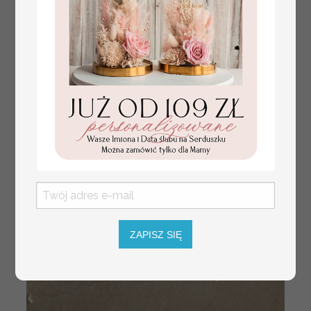
100 PLN
/
125.00 PLN
weselu, tablica
informacyjna dla gości
weselnych, plan stołów
na weselu ze zdjęciem
Pary Młodej, plan
usadzenia gości
weselnych
ZAPISZ SIĘ