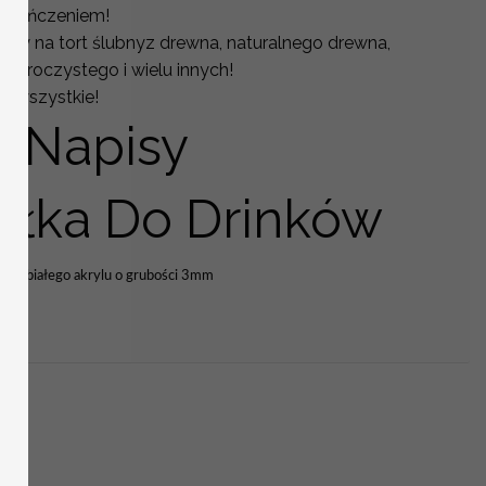
wykończeniem!
y na tort ślubnyz drewna, naturalnego drewna,
zezroczystego i wielu innych!
e wszystkie!
 Napisy
ełka Do Drinków
 lub białego akrylu o grubości 3mm