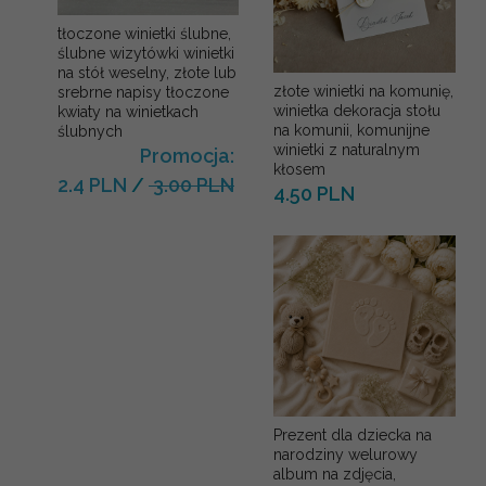
tłoczone winietki ślubne,
ślubne wizytówki winietki
na stół weselny, złote lub
złote winietki na komunię,
srebrne napisy tłoczone
winietka dekoracja stołu
kwiaty na winietkach
na komunii, komunijne
ślubnych
winietki z naturalnym
Promocja:
kłosem
2.4 PLN
/
3.00 PLN
4.50 PLN
Prezent dla dziecka na
narodziny welurowy
album na zdjęcia,