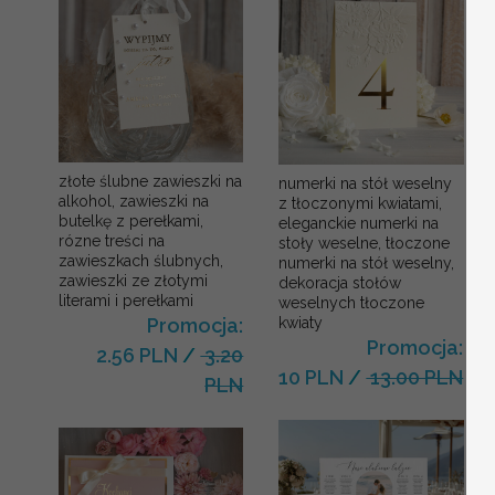
złote ślubne zawieszki na
numerki na stół weselny
alkohol, zawieszki na
z tłoczonymi kwiatami,
butelkę z perełkami,
eleganckie numerki na
rózne treści na
stoły weselne, tłoczone
zawieszkach ślubnych,
numerki na stół weselny,
zawieszki ze złotymi
dekoracja stołów
literami i perełkami
weselnych tłoczone
kwiaty
Promocja:
Promocja:
2.56 PLN
/
3.20
10 PLN
/
13.00 PLN
PLN