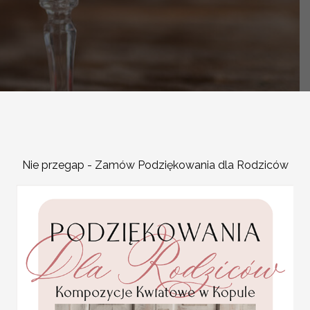
Nie przegap - Zamów Podziękowania dla Rodziców
-
OPIS PRODUKTU
Nowoczesne, spersonalizo
charakter uroczystości.
ozdoby na tort ślubny sp