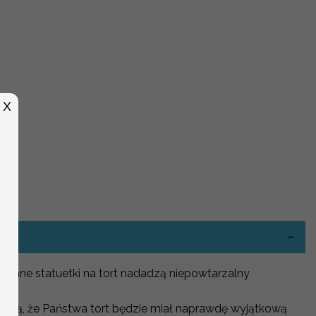
X
-
wane statuetki na tort nadadzą niepowtarzalny
rawią, że Państwa tort będzie miał naprawdę wyjątkową