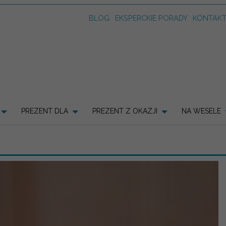
BLOG
EKSPERCKIE PORADY
KONTAK
PREZENT DLA
PREZENT Z OKAZJI
NA WESELE