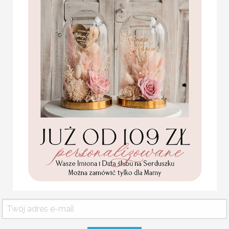
oprawę. Będą idealnym 
Możemy przygotować napis
złotego drewna, akrylu, pr
Możesz spersonalizować j
Ozdobne
Statuetka pamiątka
Pierwszej Komunii w
Mieszad
pudełku,
personalizowana
Pamiątka Komunijna
opakowanie na pieniądze
Mieszadełka wykonane ze złotego
Promocja:
85.00 PLN
/
105.00
Wysokość z nóżką ok 13 cm
PLN