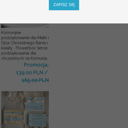
ZAPISZ SIĘ
Komunijne
podziękowanie dla Matki i
Ojca Chrzestnego Rama i
kwiaty , Flowerbox Serce
podziękowania dla
chrzestnych na Komunię
Promocja:
139.00 PLN
/
165.00 PLN