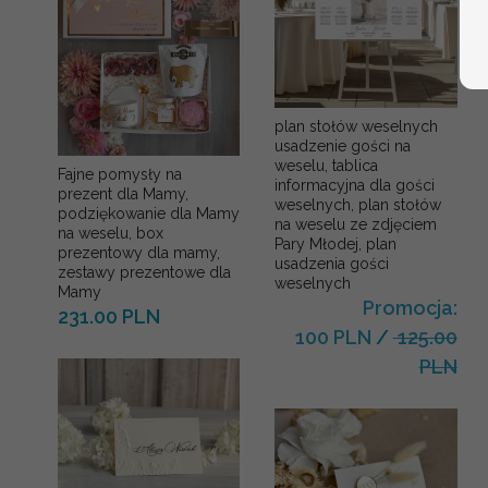
plan stołów weselnych
usadzenie gości na
weselu, tablica
Fajne pomysły na
informacyjna dla gości
prezent dla Mamy,
weselnych, plan stołów
podziękowanie dla Mamy
na weselu ze zdjęciem
na weselu, box
Pary Młodej, plan
prezentowy dla mamy,
usadzenia gości
zestawy prezentowe dla
weselnych
Mamy
Promocja:
231.00 PLN
100 PLN
/
125.00
PLN