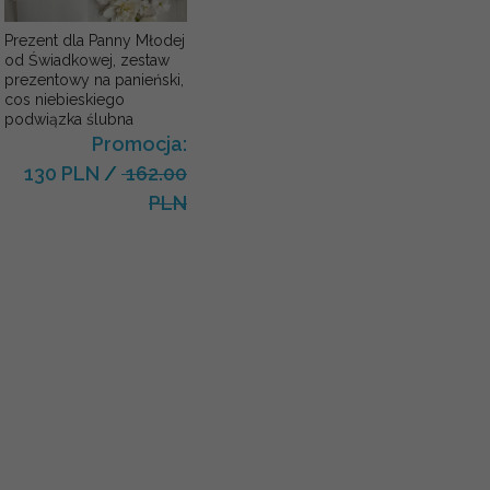
Prezent dla Panny Młodej
od Świadkowej, zestaw
prezentowy na panieński,
cos niebieskiego
podwiązka ślubna
Promocja:
130 PLN
/
162.00
PLN